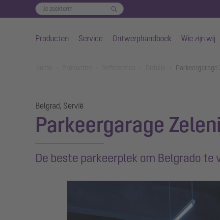
Producten
Service
Ontwerphandboek
Wie zijn wij
Naar de hoofdinhoud gaan
You are here:
Home
Producten
Referenties
Details
Parkeergarage 
Belgrad, Servië
Parkeergarage Zelen
De beste parkeerplek om Belgrado te 