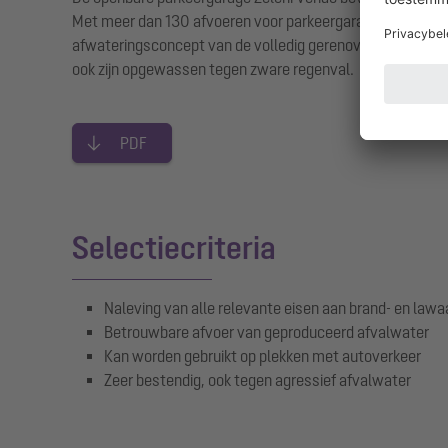
Met meer dan 130 afvoeren voor parkeergarages van de ze
afwateringsconcept van de volledig gerenoveerde en met
ook zijn opgewassen tegen zware regenval.
PDF
Selectiecriteria
Naleving van alle relevante eisen aan brand- en law
Betrouwbare afvoer van geproduceerd afvalwater
Kan worden gebruikt op plekken met autoverkeer
Zeer bestendig, ook tegen agressief afvalwater