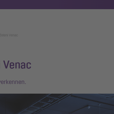
Zeleni Venac
i Venac
verkennen.