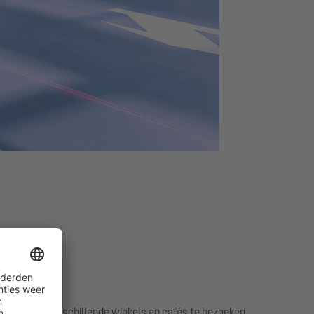
eer
m met zijn verschillende winkels en cafés te bezoeken.