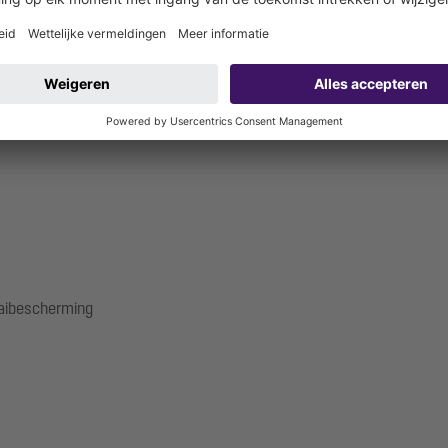
er robuuste grondstof Ecoguss zorgt KESSEL voor een betrouwbare vl
 de European Parking Award 2019 bekroonde parkkeergarage wordt gec
aaibescherming