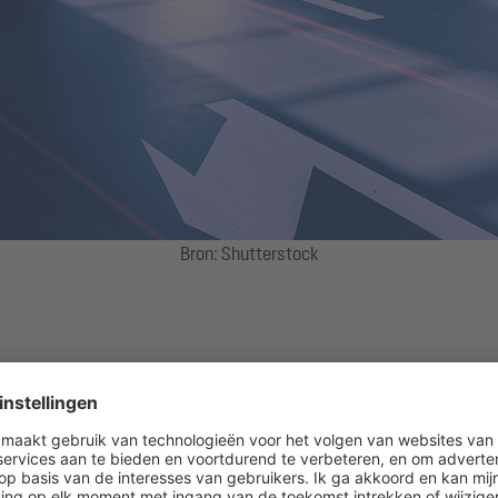
Bron: Shutterstock
Type gebouw:
logistiek en verk
Productgroepen:
Abläufe
et centrum van Belgrado en is absoluut de beste keuze om het centru