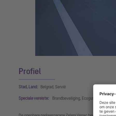
Profiel
Stad, Land:
Belgrad, Servië
Speciale vereiste:
Brandbeveiliging, Ecoguss
De openbare parkeergarage Zeleni Venac bevindt zich in h