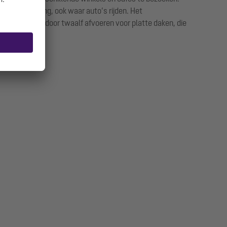
oerafwatering, ook waar auto’s rijden. Het
ompleteerd door twaalf afvoeren voor platte daken, die