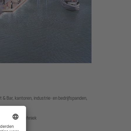
 & Bar, kantoren, industrie- en bedrijfspanden,
hnik, Pomptechniek