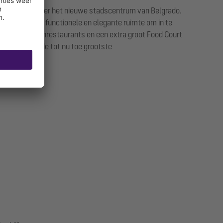
n vierkante meter het nieuwe stadscentrum van Belgrado.
en aangename, functionele en elegante ruimte om in te
e specialiteitenrestaurants en een extra groot Food Court
onder andere de tot nu toe grootste