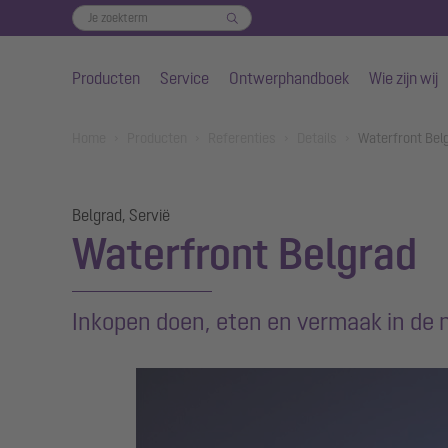
Producten
Service
Ontwerphandboek
Wie zijn wij
Naar de hoofdinhoud gaan
You are here:
Home
Producten
Referenties
Details
Waterfront Bel
Belgrad, Servië
Waterfront Belgrad
Inkopen doen, eten en vermaak in de 