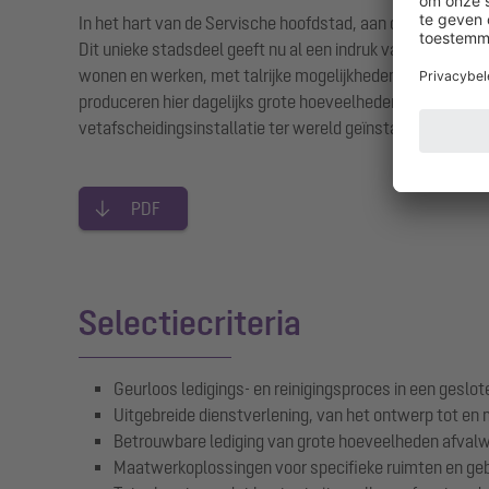
In het hart van de Servische hoofdstad, aan de oever van
Dit unieke stadsdeel geeft nu al een indruk van de toeko
wonen en werken, met talrijke mogelijkheden voor in de vri
produceren hier dagelijks grote hoeveelheden vethoudend 
vetafscheidingsinstallatie ter wereld geïnstalleerd, met 
PDF
Selectiecriteria
Geurloos ledigings- en reinigingsproces in een geslo
Uitgebreide dienstverlening, van het ontwerp tot en m
Betrouwbare lediging van grote hoeveelheden afval
Maatwerkoplossingen voor specifieke ruimten en geb