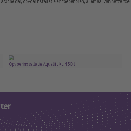
fscheider, opvoerinstallatie en toebehoren, allemaal van hetzelfde b
Opvoerinstallatie Aqualift XL 450 l