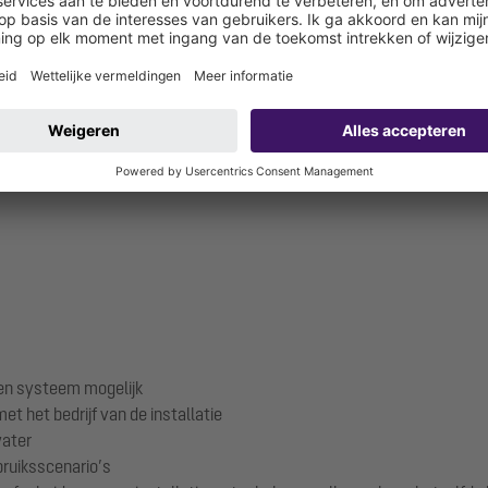
 de Sava, vormt Belgrade Waterfront op een oppervlak van 1,8 miljoe
mst van het moderne wonen. De focus ligt hier op het scheppen van e
je tijd, zoals winkelcentra, restaurants en hotels. De 75 verschillend
afvalwater. In de Galerija werd als sterke en betrouwbare oplossing 
een nominale grootte van 50 (max. 50 l/s).
ten systeem mogelijk
et het bedrijf van de installatie
water
ruiksscenario’s