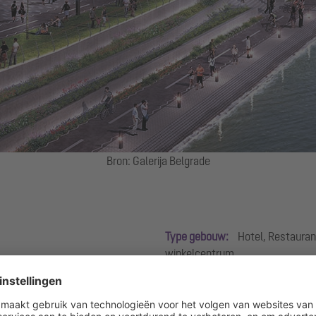
Bron: Galerija Belgrade
Type gebouw:
Hotel, Restaurant
winkelcentrum
Productgroepen:
Abscheidetec