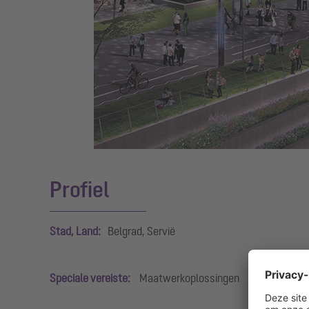
Profiel
Stad, Land:
Belgrad, Servië
Speciale vereiste:
Maatwerkoplossingen