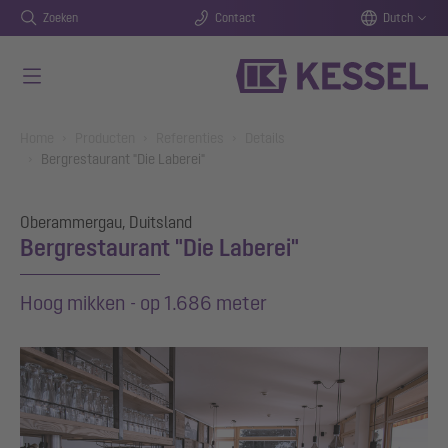
Zoeken
Contact
Dutch
Naar de hoofdinhoud gaan
You are here:
Home
Producten
Referenties
Details
Bergrestaurant "Die Laberei"
Oberammergau, Duitsland
Bergrestaurant "Die Laberei"
Hoog mikken - op 1.686 meter