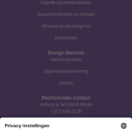
Hybride opvoerinstallaties
Opvoerinstallaties en pompen
Afvoeren en douchegoten
Afscheiders
Overige diensten
mastering water
Gegevensbescherming
Colofon
Rechtstreeks contact
Verkoop & Technisch Advies
+32 3 689 35 81