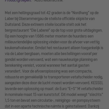
Met een hellingsgraad tot 42 graden is de “Nordhang” op de
Laber bij Oberammergau de steilste officiële skipiste van
Duitsland. Deze extreem steile locatie stelt ook het
bergrestaurant “Die Laberei” op de top voor grote uitdagingen.
Op een hoogte van 1.686 meter moeten de huurders een
milieuvriendelijke oplossing vinden voor de afvoer van vettig
keukenafvalwater. Omdat het restaurant alleen toegankelijk is
via de Laber bergbaan, moeten alle bestellingen vooraf per
gondel worden vervoerd, wat een nauwkeurige planning en
berekening vereist, vooral wanneer het aantal gasten
verandert. Voor de afvoeroplossing was een compacte,
robuuste en gemakkelijk te transporteren vetafscheider nodig,
aangezien deze door de lucht moest worden vervoerd. KESSEL
leverde een oplossing op maat: de Euro “E+S” M vetafscheider
in nominale maat 15 van kunststof. Dit model weegt “slechts”
1,5 ton en bevat een circulatie-, reinigings- en pompsysteem
dat in een aparte technische ruimte is geïnstalleerd. Dankzij