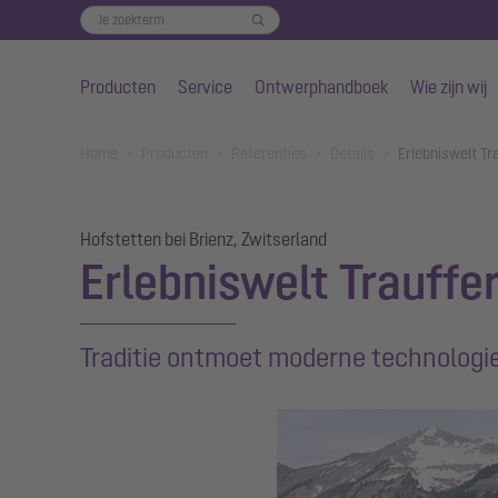
Producten
Service
Ontwerphandboek
Wie zijn wij
Naar de hoofdinhoud gaan
You are here:
Home
Producten
Referenties
Details
Erlebniswelt Tr
Hofstetten bei Brienz, Zwitserland
Erlebniswelt Trauffe
Traditie ontmoet moderne technologie