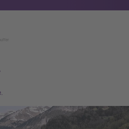
auffer
r
.