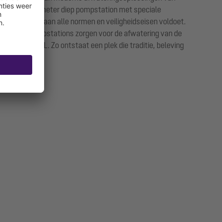
oor een zeven meter diep pompstation met speciale
tof, die ook aan alle normen en veiligheidseisen voldoet.
r. Andere pompstations zorgen voor de afwatering van de
es van KESSEL. Zo ontstaat een plek die traditie, beleving