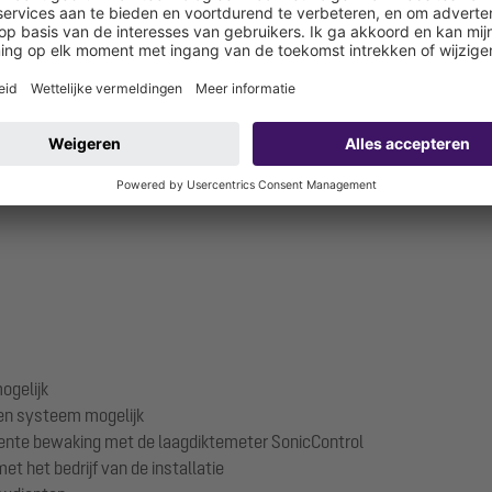
u Energieimpuls, stelde hoge eisen aan de techniek, bijvoorbeeld d
maakte oplossingen, zoals een spiraalgelaste buis van robuust kunsts
urant ingebouwd, inclusief automatische spoeling en geurarme afvoe
stechnik AG, ondersteund door duidelijke instructies en deskundig advi
frastructuur voor een veilige werking.
ogelijk
ten systeem mogelijk
anente bewaking met de laagdiktemeter SonicControl
et het bedrijf van de installatie