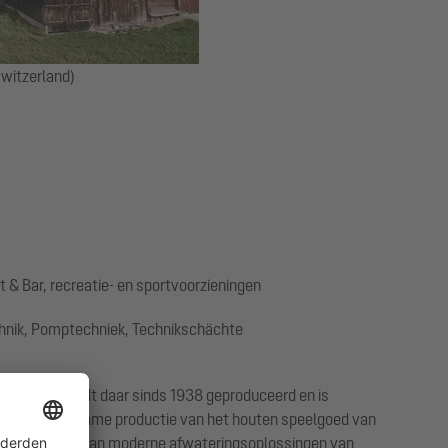
Switzerland)
 & Bar, recreatie- en sportvoorzieningen
nik, Pomptechniek, Technikschächte
koe. Deze wordt daar sinds 1938 geproduceerd en is
t en de duurzame productie van het houten speelgoed van
project gebruik van moderne afwateringsoplossingen van