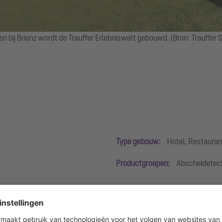
en bij Brienz wordt de Trauffer Erlebniswelt gebouwd. (Bron: Trauffer 
Type gebouw:
Hotel, Restaurant
Productgroepen:
Abscheidetech
 een bijzondere plek ontstaan rond de beroemde, handgemaakte houten 
 het nieuwe centrum meer te weten over de geschiedenis, het ambach
arbij voor culinaire hoogtepunten. Voor de gebouwtechniek maakt het 