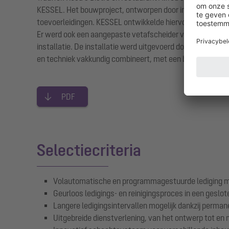
KESSEL. Het bouwproject, ontworpen door ingenieursburea
toevoerleidingen. KESSEL ontwikkelde hiervoor op maat ge
Er werd ook een aangepaste vetafscheider voor het resta
installatie. De installatie werd uitgevoerd door Flück Hau
en techniek vakkundig combineert, met een betrouwbare in
PDF
Selectiecriteria
Volautomatische en programmagestuurde lediging m
Geurloos ledigings- en reinigingsproces in een geslo
Langere ledigingsintervallen mogelijk dankzij perm
Uitgebreide dienstverlening, van het ontwerp tot en m