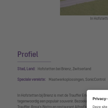
In Hofstett
Profiel
Stad, Land:
Hofstetten bei Brienz, Zwitserland
Speciale vereiste:
Maatwerkoplossingen, SonicControl
In Hofstetten bij Brienz is met de Trauffer Erlebniswelt
tegenwoordig een populair souvenir. Bezoekers komen in
Trauffer. Rosa's Bistro en restaurant Alfred's zorgen da