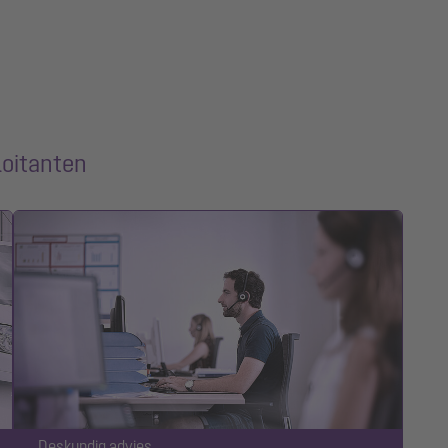
loitanten
Deskundig advies