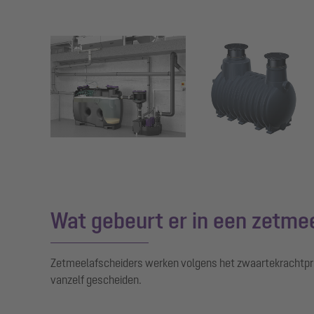
Show larger version for:
Show larger version for:
Wat gebeurt er in een zetme
Zetmeelafscheiders werken volgens het zwaartekrachtprin
vanzelf gescheiden.