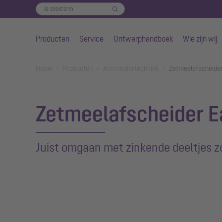
Producten
Service
Ontwerphandboek
Wie zijn wij
Naar de hoofdinhoud gaan
You are here:
Home
Producten
Afscheidertechniek
Zetmeelafscheide
Zetmeelafscheider E
Juist omgaan met zinkende deeltjes zo
Show larger version for: