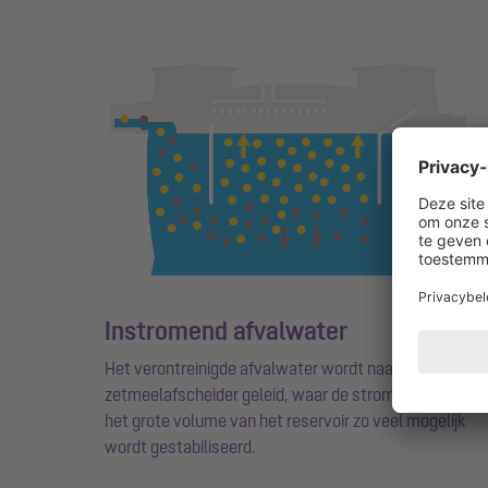
Instromend afvalwater
Het verontreinigde afvalwater wordt naar de
zetmeelafscheider geleid, waar de stroming dankzij
het grote volume van het reservoir zo veel mogelijk
wordt gestabiliseerd.