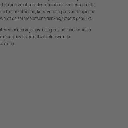
jst en peulvruchten, dus in keukens van restaurants
Om hier afzettingen, korstvorming en verstoppingen
, wordt de zetmeelafscheider
EasyStarch
gebruikt.
nten voor een vrije opstelling en aardinbouw. Als u
u graag advies en ontwikkelen we een
e eisen.