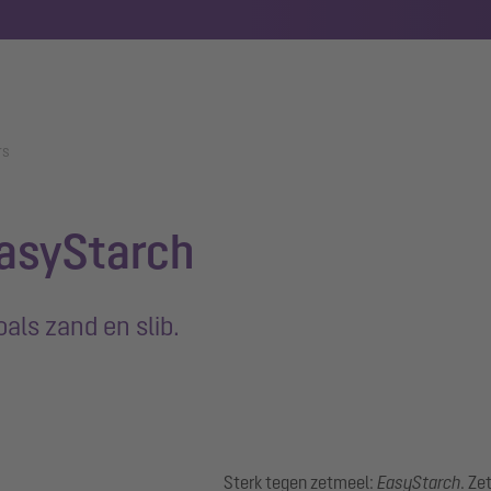
rs
asyStarch
als zand en slib.
Sterk tegen zetmeel:
EasyStarch
. Ze