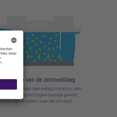
t vormen van de zetmeellaag
het reservoir, waar maar weinig stroming is, zinkt
 zetmeel dankzij het hogere soortelijk gewicht
 water naar de bodem, waar het zich afzet.