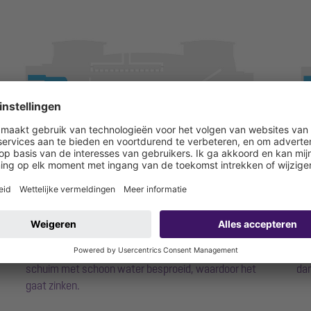
Het vormen van de schuimlaag
He
In de voorkamer stijgt een deel van het zetmeel als
In 
schuim naar het wateroppervlak. Daar wordt het
het
schuim met schoon water besproeid, waardoor het
dan
gaat zinken.