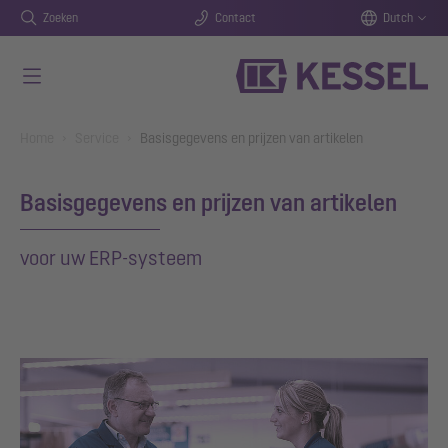
Zoeken
Contact
Dutch
Naar de hoofdinhoud gaan
You are here:
Home
Service
Basisgegevens en prijzen van artikelen
Basisgegevens en prijzen van artikelen
voor uw ERP-systeem