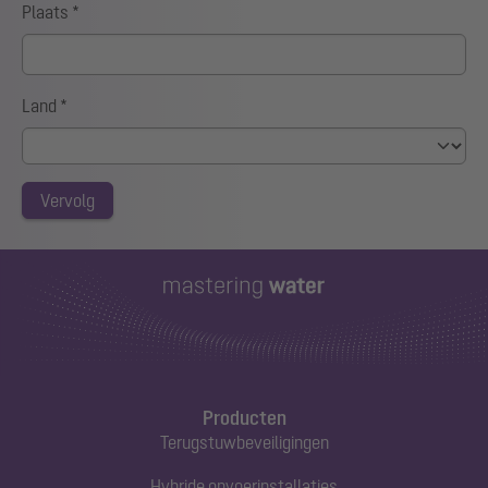
Plaats
*
Land
*
Vervolg
Producten
Terugstuwbeveiligingen
Hybride opvoerinstallaties