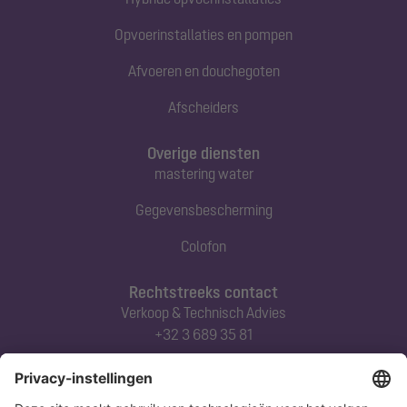
Opvoerinstallaties en pompen
Afvoeren en douchegoten
Afscheiders
Overige diensten
mastering water
Gegevensbescherming
Colofon
Rechtstreeks contact
Verkoop & Technisch Advies
+32 3 689 35 81