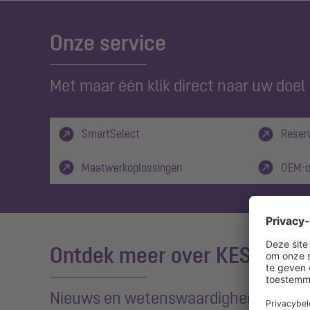
Onze service
Met maar één klik direct naar uw doel
SmartSelect
Reser
Maatwerkoplossingen
OEM-o
Ontdek meer over KESSEL
Nieuws en wetenswaardigheden in ee