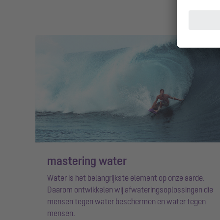
mastering water
Water is het belangrijkste element op onze aarde.
Daarom ontwikkelen wij afwateringsoplossingen die
mensen tegen water beschermen en water tegen
mensen.