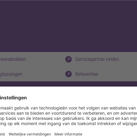
veonderdelen
Servicepartner vinden
plossingen
Referenties
n overzicht