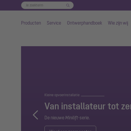
Producten
Service
Ontwerphandboek
Wie zijn wij
Naar de hoofdinhoud gaan
Kleine opvoerinstallatie
Van installateur tot z
De nieuwe
Minilift
-serie.
Previous