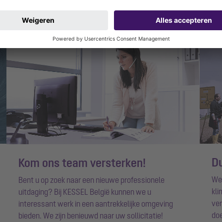
D
Kom ons team versterken!
We 
Bent u op zoek naar een nieuwe professionele
kli
uitdaging? Bij KESSEL België kunnen we u
ver
interessant werk in een aantrekkelijke omgeving
do
bieden. We zijn benieuwd naar uw sollicitatie!