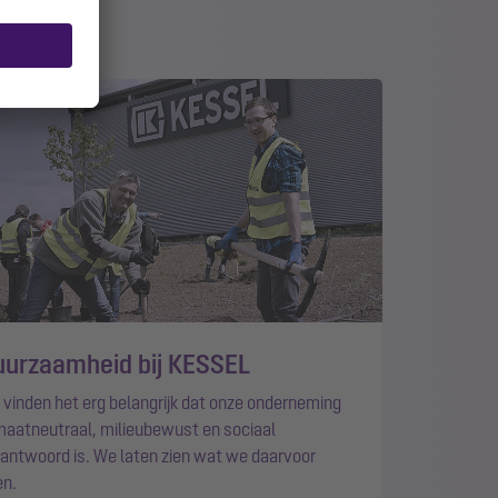
uurzaamheid bij KESSEL
vinden het erg belangrijk dat onze onderneming
maatneutraal, milieubewust en sociaal
antwoord is. We laten zien wat we daarvoor
en.