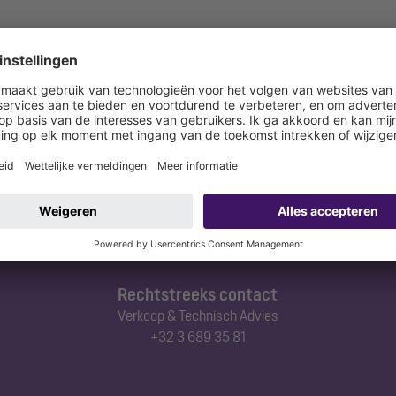
Rechtstreeks contact
Verkoop & Technisch Advies
+32 3 689 35 81