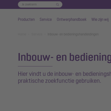
Producten
Service
Ontwerphandboek
Wie zijn wij
Naar de hoofdinhoud gaan
You are here:
Home
Service
Inbouw- en bedieningshandleidingen
Inbouw- en bedienin
Hier vindt u de inbouw- en bediening
praktische zoekfunctie gebruiken.