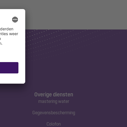
Overige diensten
mastering water
Gegevensbescherming
Colofon