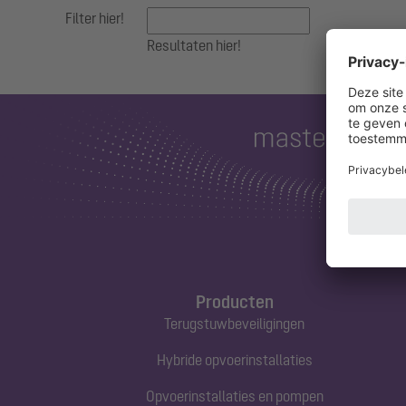
Filter hier!
Resultaten hier!
Producten
Terugstuwbeveiligingen
Hybride opvoerinstallaties
Opvoerinstallaties en pompen