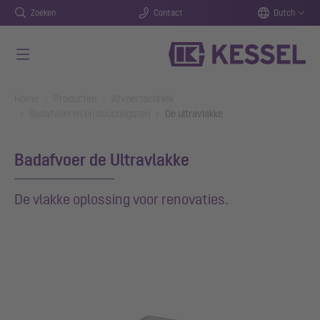
Zoeken
Contact
Dutch
Naar de hoofdinhoud gaan
You are here:
Home
Producten
Afvoertechniek
Badafvoeren en douchegoten
De ultravlakke
Badafvoer de Ultravlakke
De vlakke oplossing voor renovaties.
Show larger version for: