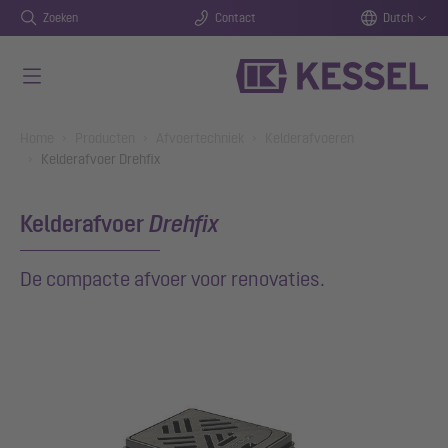
Zoeken
Contact
Dutch
Naar de hoofdinhoud gaan
You are here:
Home
Producten
Afvoertechniek
Kelderafvoeren
Kelderafvoer Drehfix
Kelderafvoer
Drehfix
De compacte afvoer voor renovaties.
Show larger version for: