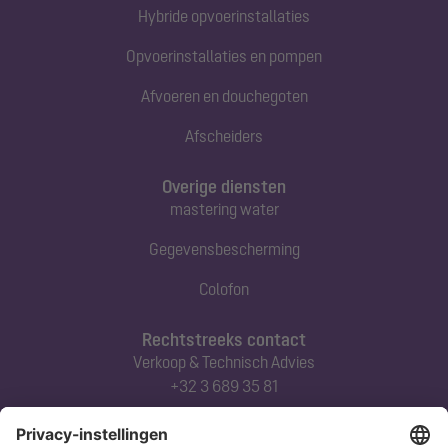
Hybride opvoerinstallaties
Opvoerinstallaties en pompen
Afvoeren en douchegoten
Afscheiders
Overige diensten
mastering water
Gegevensbescherming
Colofon
Rechtstreeks contact
Verkoop & Technisch Advies
+32 3 689 35 81