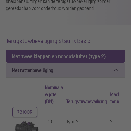
snelspansluitingen kan de terugstuwbeveiliging zonder
gereedschap voor onderhoud worden geopend.
Terugstuwbeveiliging Staufix Basic
Met twee kleppen en noodafsluiter (type 2)
Met rattenbeveiliging
Nominale
wijdte
Mechanisc
(DN)
Terugstuwbeveiliging
terugstuw
73100R
100
Type 2
2