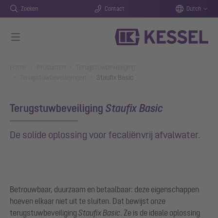
Zoeken
Contact
Dutch
Naar de hoofdinhoud gaan
You are here:
Home
Producten
Terugstuwbeveiliging
Terugstuwbeveiligingen
Staufix Basic
Terugstuwbeveiliging
Staufix Basic
De solide oplossing voor fecaliënvrij afvalwater.
Betrouwbaar, duurzaam en betaalbaar: deze eigenschappen
hoeven elkaar niet uit te sluiten. Dat bewijst onze
terugstuwbeveiliging
Staufix Basic
. Ze is de ideale oplossing