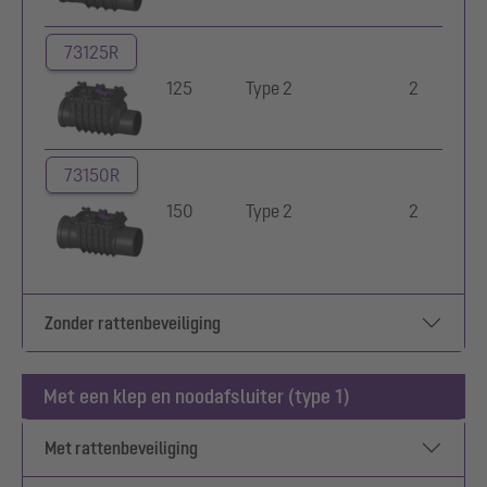
73125R
125
Type 2
2
73150R
150
Type 2
2
Zonder rattenbeveiliging
Met een klep en noodafsluiter (type 1)
Met rattenbeveiliging