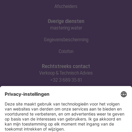
Afscheiders
Overige diensten
mastering water
Gegevensbescherming
Colofon
Rechtstreeks contact
Verkoop & Technisch Advies
+32 3 689 35 81
Abonneert u zich op onze nieuwsbrief
Nu aanmelden