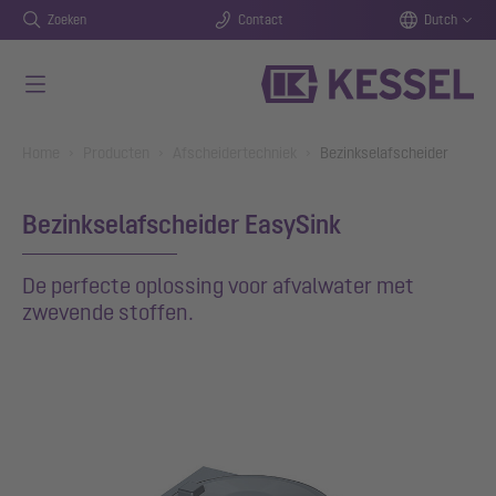
Zoeken
Contact
Dutch
Naar de hoofdinhoud gaan
You are here:
Home
Producten
Afscheidertechniek
Bezinkselafscheider
Bezinkselafscheider EasySink
De perfecte oplossing voor afvalwater met
zwevende stoffen.
Show larger version for: