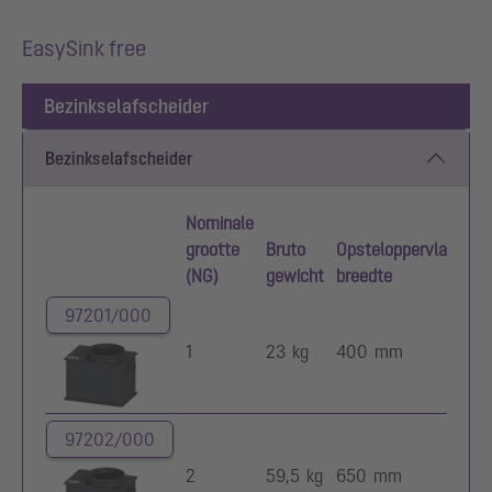
EasySink free
Bezinkselafscheider
Bezinkselafscheider
Nominale
grootte
Bruto
Opsteloppervlak
Ops
(NG)
gewicht
breedte
len
97201/000
1
23 kg
400 mm
66
97202/000
2
59,5 kg
650 mm
98