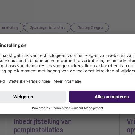
n aansluiting
Oplossingen & functies
Planning & regels
Inbedrijfstelling van
Vr
pompinstallaties
op