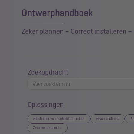
Ontwerphandboek
Zeker plannen – Correct installeren 
Zoekopdracht
Oplossingen
Afscheider voor zinkend materiaal
Afvoertechniek
Be
Zetmeelafscheider