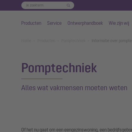
Producten
Service
Ontwerphandboek
Wie zijn wij
Naar de hoofdinhoud gaan
You are here:
Home
Producten
Pomptechniek
Informatie over pompte
Pomptechniek
Alles wat vakmensen moeten weten
Of het nu gaat om een eengezinswoning, een bedrijfsgeb