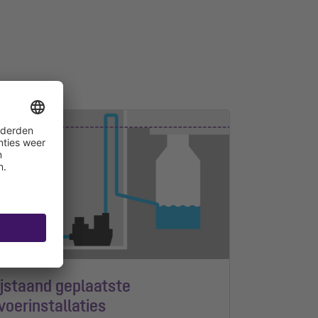
ijstaand geplaatste
voerinstallaties