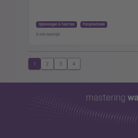
Oplossingen & functies
Pomptechniek
6 min leestijd
1
2
3
4