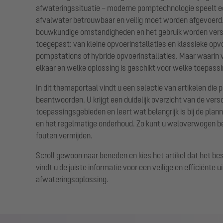
afwateringssituatie – moderne pomptechnologie speelt e
afvalwater betrouwbaar en veilig moet worden afgevoerd.
bouwkundige omstandigheden en het gebruik worden vers
toegepast: van kleine opvoerinstallaties en klassieke opvo
pompstations of hybride opvoerinstallaties. Maar waarin
elkaar en welke oplossing is geschikt voor welke toepass
In dit themaportaal vindt u een selectie van artikelen die 
beantwoorden. U krijgt een duidelijk overzicht van de ver
toepassingsgebieden en leert wat belangrijk is bij de plann
en het regelmatige onderhoud. Zo kunt u weloverwogen b
fouten vermijden.
Scroll gewoon naar beneden en kies het artikel dat het bes
vindt u de juiste informatie voor een veilige en efficiënte 
afwateringsoplossing.