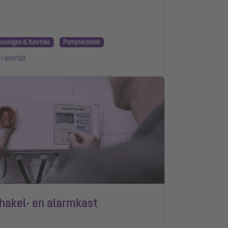
ossingen & functies
Pomptechniek
n leestijd
hakel- en alarmkast