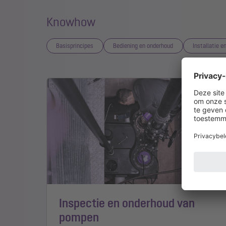
Knowhow
Basisprincipes
Bediening en onderhoud
Installatie e
Inspectie en onderhoud van
pompen