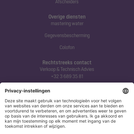
Afscheiders
Overige diensten
mastering water
Gegevensbescherming
Colofon
Rechtstreeks contact
Verkoop & Technisch Advies
+32 3 689 35 81
Abonneert u zich op onze nieuwsbrief
Nu aanmelden