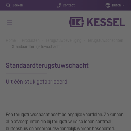
Zoeken
Contact
Dutch
Naar de hoofdinhoud gaan
You are here:
Home
Producten
Terugstuwbeveiliging
Terugstuwschachten
Standaardterugstuwschacht
Standaardterugstuwschacht
Uit één stuk gefabriceerd
Een terugstuwschacht heeft belangrijke voordelen. Zo kunnen
alle afvoerpunten die bij terugstuw risico lopen centraal
buitenshuis en onderhoudsvriendelijk worden beschermd.