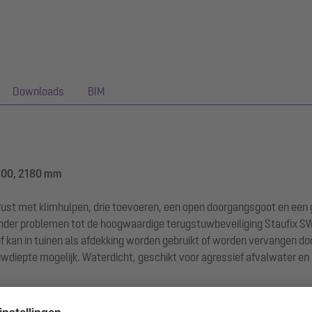
Downloads
BIM
 200, 2180 mm
rust met klimhulpen, drie toevoeren, een open doorgangsgoot en een g
onder problemen tot de hoogwaardige terugstuwbeveiliging Staufix S
an in tuinen als afdekking worden gebruikt of worden vervangen do
uwdiepte mogelijk. Waterdicht, geschikt voor agressief afvalwater en m