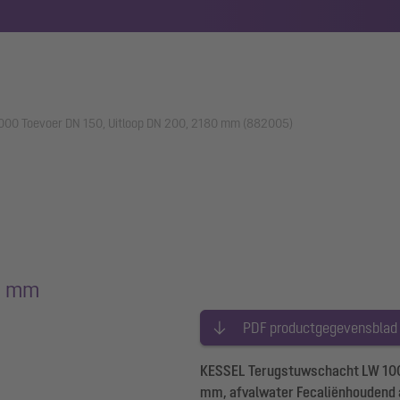
000 Toevoer DN 150, Uitloop DN 200, 2180 mm (882005)
80 mm
PDF productgegevensblad
KESSEL Terugstuwschacht LW 100
mm, afvalwater Fecaliënhoudend 