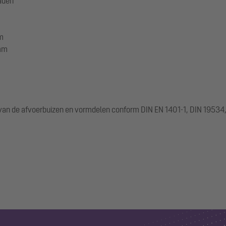
raden
mm
 mm
g van de afvoerbuizen en vormdelen conform DIN EN 1401-1, DIN 19534