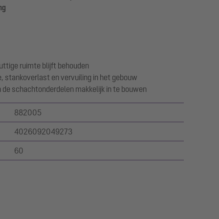
ng
ttige ruimte blijft behouden
e, stankoverlast en vervuiling in het gebouw
an de schachtonderdelen makkelijk in te bouwen
882005
4026092049273
60