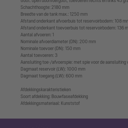
Goot: open doorvoergoot, toevoeren rechts en links 45 g
Schachthoogte: 2180 mm
Breedte van de tank max.: 1250 mm
Afstand onderkant afvoerbuis tot reservoirbodem: 108 
Afstand onderkant toevoerbuis tot reservoirbodem: 136
Aantal afvoeren: 1
Nominale afvoerdiameter (DN): 200 mm
Nominale toevoer (DN): 150 mm
Aantal toevoeren: 3
Aansluiting toe-/afvoerspie: met spie voor de aansluitin
Dagmaat reservoir (LW): 1000 mm
Dagmaat toegang (LW): 600 mm
Afdekkingskarakteristieken
Soort afdekking: Bouwfaseafdekking