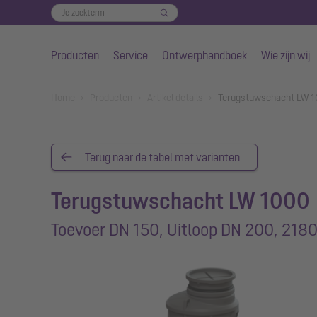
Producten
Service
Ontwerphandboek
Wie zijn wij
Naar de hoofdinhoud gaan
You are here:
Home
Producten
Artikel details
Terugstuwschacht LW 1
Terug naar de tabel met varianten
Terugstuwschacht LW 1000
Toevoer DN 150, Uitloop DN 200, 21