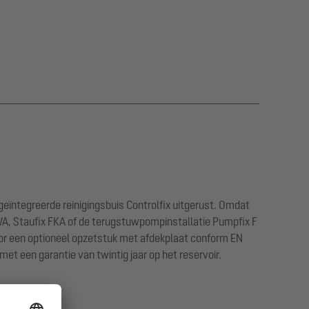
eïntegreerde reinigingsbuis Controlfix uitgerust. Omdat
WA, Staufix FKA of de terugstuwpompinstallatie Pumpfix F
or een optioneel opzetstuk met afdekplaat conform EN
et een garantie van twintig jaar op het reservoir.