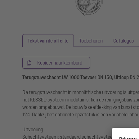
Tekst van de offerte
Toebehoren
Catalogus
Kopieer naar klembord
Terugstuwschacht LW 1000 Toevoer DN 150, Uitloop DN
De terugstuwschacht in monolithische uitvoering is uitge
het KESSEL-systeem modulair is, kan de reinigingsbuis z
worden omgebouwd. De bouwfaseafdekking van kunststof k
124. Dankzij het optionele opzetstuk is een variabele inbo
Uitvoering
Schachtsysteem: standaard schachtsysteem