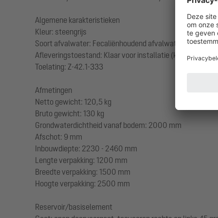
Algemene karakteristieken
Kleur: steengrijs
Soort afvalwater: Fecaliënhoudend afvalwater
Afleveringstoestand: Klaar voor installatie (koppelstukken
Toelating: Z-42.1-333
Afmetingen
Netto gewicht: 120,5 kg
Bruto gewicht: 130 kg
Grondwaterdichtheid vanaf bodem: 2000 mm
Afschot: 9 mm
Inbouwdiepte: 2230 - 2460 mm
Lengte verpakking: 1200 mm
Breedte verpakking: 1500 mm
Hoogte verpakking: 2500 mm
Reservoir/basiselement