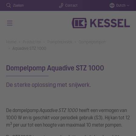
Zoeken
Contact
Dutch
Naar de hoofdinhoud gaan
You are here:
Home
Producten
Pomptechniek
Dompelpompen
Aquadive STZ 1000
Dompelpomp Aquadive STZ 1000
De sterke oplossing met snijwerk.
De dompelpomp
Aquadive STZ 1000
heeft een vermogen van
1000 W en is geschikt voor periodiek gebruik (S3). Hij kan tot 12
3
m
per uur tot een hoogte van maximaal 10 meter pompen.