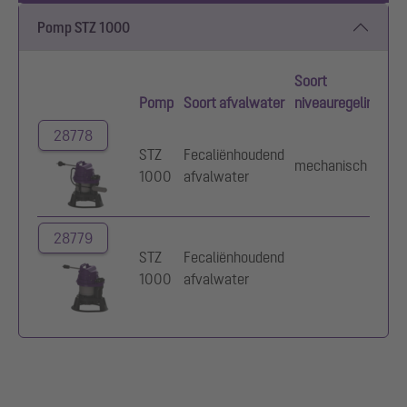
Pomp STZ 1000
Soort
Pomp
Soort afvalwater
niveauregeling
Be
28778
STZ
Fecaliënhoudend
mechanisch
23
1000
afvalwater
28779
STZ
Fecaliënhoudend
23
1000
afvalwater