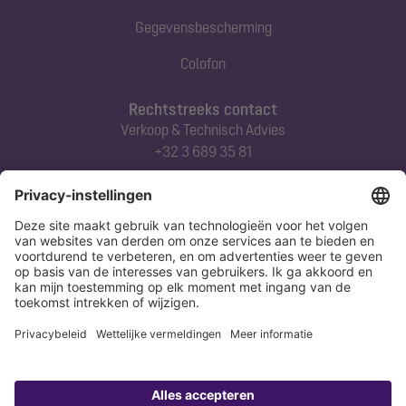
Gegevensbescherming
Colofon
Rechtstreeks contact
Verkoop & Technisch Advies
+32 3 689 35 81
Abonneert u zich op onze nieuwsbrief
Nu aanmelden
Verklaring
Colofon