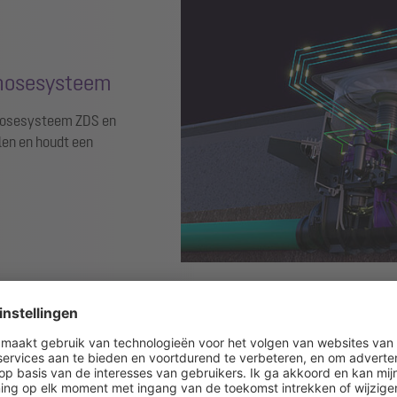
gnosesysteem
agnosesysteem ZDS en
elen en houdt een
Geen reden om