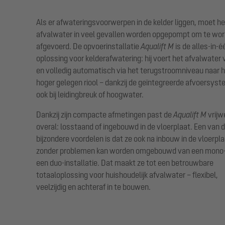
Als er afwateringsvoorwerpen in de kelder liggen, moet he
afvalwater in veel gevallen worden opgepompt om te wo
afgevoerd. De opvoerinstallatie
Aqualift M
is de alles-in-é
oplossing voor kelderafwatering: hij voert het afvalwater v
en volledig automatisch via het terugstroomniveau naar 
hoger gelegen riool – dankzij de geïntegreerde afvoersys
ook bij leidingbreuk of hoogwater.
Dankzij zijn compacte afmetingen past de
Aqualift M
vrijw
overal: losstaand of ingebouwd in de vloerplaat. Een van 
bijzondere voordelen is dat ze ook na inbouw in de vloerpl
zonder problemen kan worden omgebouwd van een mono-
een duo-installatie. Dat maakt ze tot een betrouwbare
totaaloplossing voor huishoudelijk afvalwater – flexibel,
veelzijdig en achteraf in te bouwen.