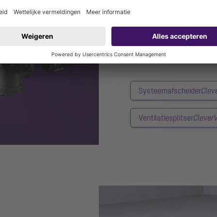
Installatie van op
De oplossing zonder doorbra
en
CleverVent
-ventilatiever
Systeemafscheider
Clev
Ventilatiesplitser
Clever