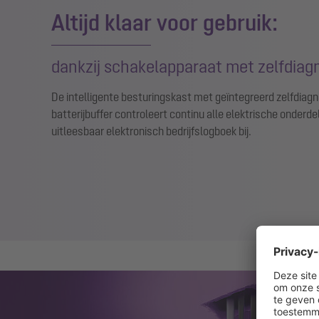
Altijd klaar voor gebruik:
dankzij schakelapparaat met zelfdia
De intelligente besturingskast met geïntegreerd zelfdi
batterijbuffer controleert continu alle elektrische onderd
uitleesbaar elektronisch bedrijfslogboek bij.