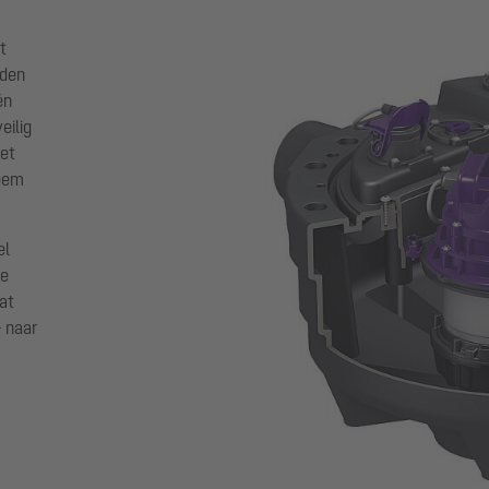
t
rden
én
eilig
het
teem
el
de
aat
 naar