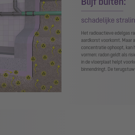
Blijf buiten:
schadelijke strali
Het radioactieve edelgas rad
aardkorst voorkomt. Maar al
concentratie ophoopt, kan 
vormen: radon geldt als ris
in de vloerplaat helpt voo
binnendringt. De terugstuwb