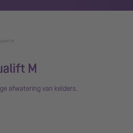
qualift M
alift M
ge afwatering van kelders.