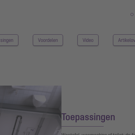
singen
Voordelen
Video
Artikelo
Toepassingen
Wastafel, wasmachine of toilet: de
A