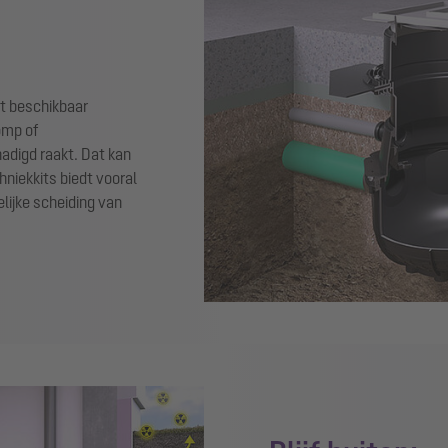
nt beschikbaar
omp of
adigd raakt. Dat kan
niekkits biedt vooral
elijke scheiding van