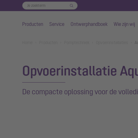
Producten
Service
Ontwerphandboek
Wie zijn wij
Naar de hoofdinhoud gaan
You are here:
Home
Producten
Pomptechniek
Opvoerinstallaties
A
Opvoerinstallatie Aqu
De compacte oplossing voor de volledi