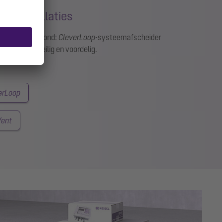
voerinstallaties
ak in het plafond:
CleverLoop
-systeemafscheider
deler. Snel, veilig en voordelig.
erLoop
Vent