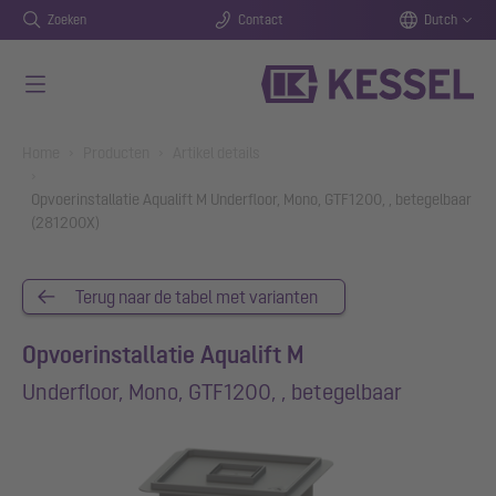
Zoeken
Contact
Dutch
Naar de hoofdinhoud gaan
You are here:
Home
Producten
Artikel details
Opvoerinstallatie Aqualift M Underfloor, Mono, GTF1200, , betegelbaar
(281200X)
Terug naar de tabel met varianten
Opvoerinstallatie Aqualift M
Underfloor, Mono, GTF1200, , betegelbaar