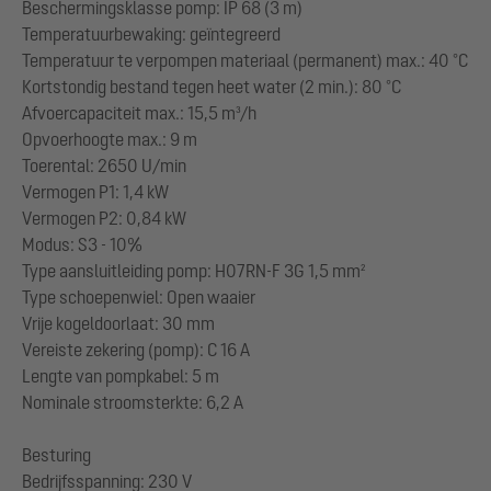
Beschermingsklasse pomp: IP 68 (3 m)
Temperatuurbewaking: geïntegreerd
Temperatuur te verpompen materiaal (permanent) max.: 40 °C
Kortstondig bestand tegen heet water (2 min.): 80 °C
Afvoercapaciteit max.: 15,5 m³/h
Opvoerhoogte max.: 9 m
Toerental: 2650 U/min
Vermogen P1: 1,4 kW
Vermogen P2: 0,84 kW
Modus: S3 - 10%
Type aansluitleiding pomp: H07RN-F 3G 1,5 mm²
Type schoepenwiel: Open waaier
Vrije kogeldoorlaat: 30 mm
Vereiste zekering (pomp): C 16 A
Lengte van pompkabel: 5 m
Nominale stroomsterkte: 6,2 A
Besturing
Bedrijfsspanning: 230 V