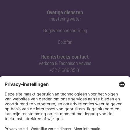
Overige diensten
mastering water
Gegevensbescherming
Colofon
Rechtstreeks contact
Verkoop & Technisch Advies
+32 3 689 35 81
Abonneert u zich op onze nieuwsbrief
Nu aanmelden