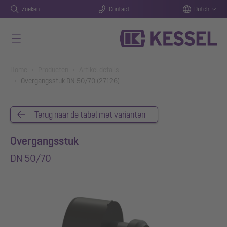
Zoeken
Contact
Dutch
Naar de hoofdinhoud gaan
You are here:
Home
Producten
Artikel details
Overgangsstuk DN 50/70 (27126)
Terug naar de tabel met varianten
Overgangsstuk
DN 50/70