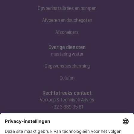
Opvoerinstallaties en pompen
Afvoeren en douchegoten
Afscheiders
Overige diensten
mastering water
Gegevensbescherming
Colofon
Rechtstreeks contact
Verkoop & Technisch Advies
+32 3 689 35 81
Abonneert u zich op onze nieuwsbrief