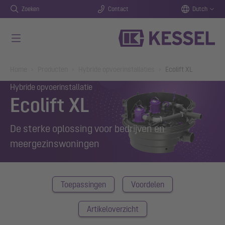
Zoeken
Contact
Dutch
Naar de hoofdinhoud gaan
You are here:
Home
Producten
Hybride opvoerinstallaties
Ecolift XL
Hybride opvoerinstallatie
Ecolift XL
De sterke oplossing voor bedrijven en
meergezinswoningen
Toepassingen
Voordelen
Artikeloverzicht