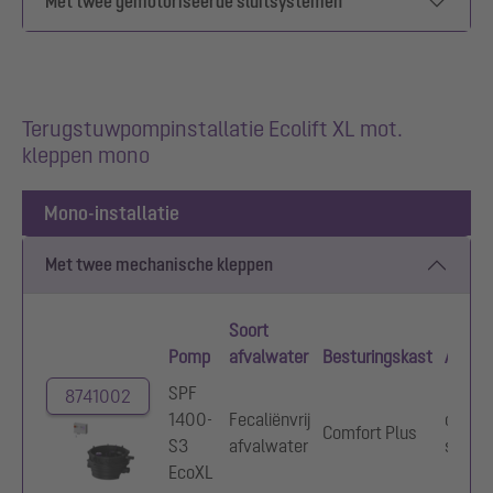
Met twee gemotoriseerde sluitsystemen
Terugstuwpompinstallatie Ecolift XL mot.
kleppen mono
Mono-installatie
Met twee mechanische kleppen
Soort
Pomp
afvalwater
Besturingskast
Alarm
SPF
8741002
1400-
Fecaliënvrij
optisc
Comfort Plus
S3
afvalwater
sonde
EcoXL