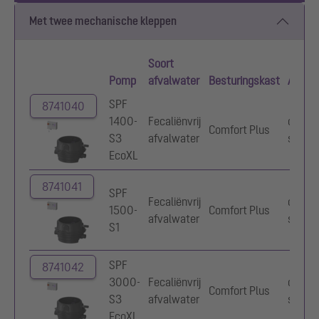
Met twee mechanische kleppen
Soort
Pomp
afvalwater
Besturingskast
Alarm
SPF
8741040
1400-
Fecaliënvrij
optisc
Comfort Plus
S3
afvalwater
sonde
EcoXL
8741041
SPF
Fecaliënvrij
optisc
1500-
Comfort Plus
afvalwater
sonde
S1
SPF
8741042
3000-
Fecaliënvrij
optisc
Comfort Plus
S3
afvalwater
sonde
EcoXL