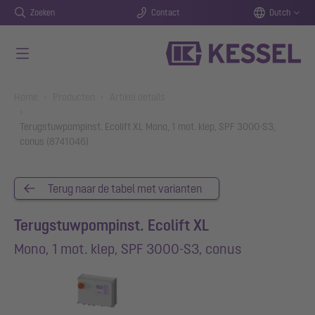
Zoeken
Contact
Dutch
Naar de hoofdinhoud gaan
You are here:
Home
Producten
Artikel details
Terugstuwpompinst. Ecolift XL Mono, 1 mot. klep, SPF 3000-S3,
conus (8741046)
Terug naar de tabel met varianten
Terugstuwpompinst. Ecolift XL
Mono, 1 mot. klep, SPF 3000-S3, conus