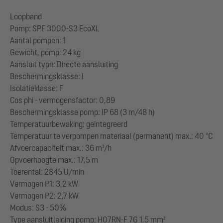
Loopband
Pomp: SPF 3000-S3 EcoXL
Aantal pompen: 1
Gewicht, pomp: 24 kg
Aansluit type: Directe aansluiting
Beschermingsklasse: I
Isolatieklasse: F
Cos phi - vermogensfactor: 0,89
Beschermingsklasse pomp: IP 68 (3 m/48 h)
Temperatuurbewaking: geïntegreerd
Temperatuur te verpompen materiaal (permanent) max.: 40 °C
Afvoercapaciteit max.: 36 m³/h
Opvoerhoogte max.: 17,5 m
Toerental: 2845 U/min
Vermogen P1: 3,2 kW
Vermogen P2: 2,7 kW
Modus: S3 - 50%
Type aansluitleiding pomp: H07RN-F 7G 1,5 mm²