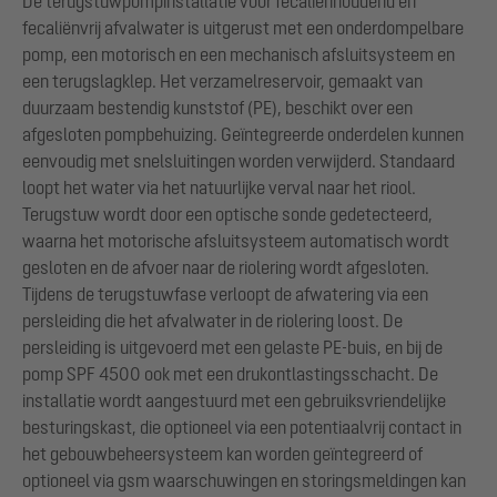
De terugstuwpompinstallatie voor fecaliënhoudend en
fecaliënvrij afvalwater is uitgerust met een onderdompelbare
pomp, een motorisch en een mechanisch afsluitsysteem en
een terugslagklep. Het verzamelreservoir, gemaakt van
duurzaam bestendig kunststof (PE), beschikt over een
afgesloten pompbehuizing. Geïntegreerde onderdelen kunnen
eenvoudig met snelsluitingen worden verwijderd. Standaard
loopt het water via het natuurlijke verval naar het riool.
Terugstuw wordt door een optische sonde gedetecteerd,
waarna het motorische afsluitsysteem automatisch wordt
gesloten en de afvoer naar de riolering wordt afgesloten.
Tijdens de terugstuwfase verloopt de afwatering via een
persleiding die het afvalwater in de riolering loost. De
persleiding is uitgevoerd met een gelaste PE-buis, en bij de
pomp SPF 4500 ook met een drukontlastingsschacht. De
installatie wordt aangestuurd met een gebruiksvriendelijke
besturingskast, die optioneel via een potentiaalvrij contact in
het gebouwbeheersysteem kan worden geïntegreerd of
optioneel via gsm waarschuwingen en storingsmeldingen kan