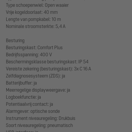
Type schoepenwiel: Open waaier
Vrije kogeldoorlaat: 40 mm
Lengte van pompkabel: 10 m
Nominale stroomsterkte: 5,4 A
Besturing
Besturingskast: Comfort Plus
Bedrijfsspanning: 400 V
Beschermingsklasse besturingskast: IP 54
Vereiste zekering (besturingskast): 3x C 16 A
Zelfdiagnosesysteem (ZDS): ja
Batterijbuffer: ja
Meerregelige displayweergave: ja
Logboekfunctie: ja
Potentiaalvrij contact: ja
Alarmgever: optische sonde
Instrument niveauregeling: Drukbuis
Soort niveauregeling: pneumatisch