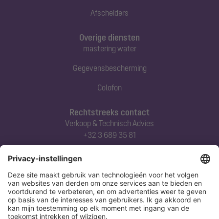
Afscheiders
Overige diensten
mastering water
Gegevensbescherming
Colofon
Rechtstreeks contact
Verkoop & Technisch Advies
+32 3 689 35 81
Abonneert u zich op onze nieuwsbrief
Nu aanmelden