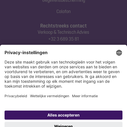
Gegevensbescherming
Colofon
Rechtstreeks contact
Verkoop & Technisch Advies
+32 3 689 35 81
Abonneert u zich op onze nieuwsbrief
Nu aanmelden
Verklaring
Colofon
Copyright 1998-2026 KESSEL SE + Co. KG, Bahnhofstraße 31, 85101 Lenting,