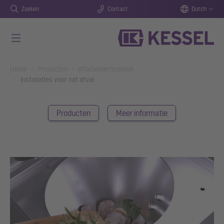
Zoeken
Contact
Dutch
Naar de hoofdinhoud gaan
You are here:
Home
Producten
Afscheidertechniek
Installaties voor nat afval
Producten
Meer informatie