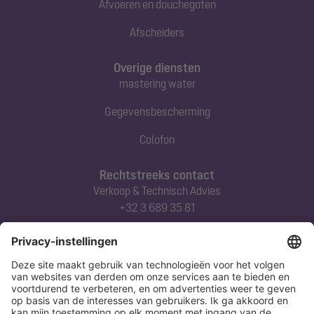
Afvoeren en douchegoten
Afscheiders
Overige diensten
mastering water
Gegevensbescherming
Colofon
Rechtstreeks contact
Verkoop & Technisch Advies
+32 3 689 35 81
Abonneert u zich op onze nieuwsbrief
Nu aanmelden