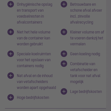
Onhygiënische opslag
Betrouwbare en
en transport van
schone afval afvoer
voedselresten in
incl. zinvolle
afvalcontainers
afvalrecycling
Niet het hele volume
Kleiner volume om af
van de container kan
te voeren dankzij het
worden gebruikt
vermalen
Speciale koelruimten
Geen koeling nodig
voor het opslaan van
Combinatie van
containers nodig
vetafscheider en
Nat afval en de inhoud
tank voor nat afval
van vetafscheiders
mogelijk
worden apart opgehaald
Lage bedrijfskosten
Hoge bedrijfskosten