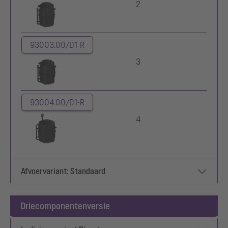
2
93003.00/D1-R
3
93004.00/D1-R
4
Afvoervariant: Standaard
Driecomponentenversie