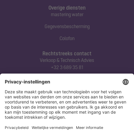
Overige diensten
mastering water
Gegevensbescherming
Colofon
Rechtstreeks contact
Verkoop & Technisch Advies
+32 3 689 35 81
Abonneert u zich op onze nieuwsbrief
Nu aanmelden