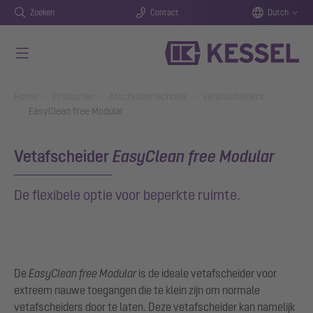
Zoeken
Contact
Dutch
Naar de hoofdinhoud gaan
You are here:
Home
Producten
Afscheidertechniek
Vetafscheiders
EasyClean free Modular
Vetafscheider
EasyClean free Modular
De flexibele optie voor beperkte ruimte.
De
EasyClean
free
Modular
is de ideale vetafscheider voor
extreem nauwe toegangen die te klein zijn om normale
vetafscheiders door te laten. Deze vetafscheider kan namelijk