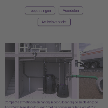
Toepassingen
Voordelen
Artikeloverzicht
Compacte afmetingen en handig in gebruik dankzij de zuigleiding: de
 S
EasyClean free Modular Direct
met de opvoerinstallatie
Aqualift S