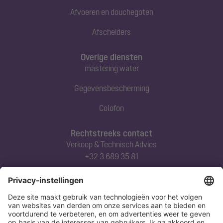
Afvoeren en douchegoten
Afscheiders
Overige diensten
mastering water
Gegevensbescherming
Colofon
Rechtstreeks contact
Verkoop & Technisch Advies
+32 3 689 35 81
Abonneert u zich op onze nieuwsbrief
Nu aanmelden