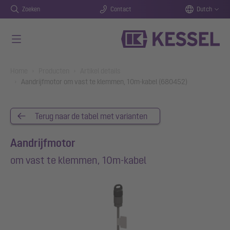
Zoeken
Contact
Dutch
Naar de hoofdinhoud gaan
You are here:
Home
Producten
Artikel details
Aandrijfmotor om vast te klemmen, 10m-kabel (680452)
Terug naar de tabel met varianten
Aandrijfmotor
om vast te klemmen, 10m-kabel