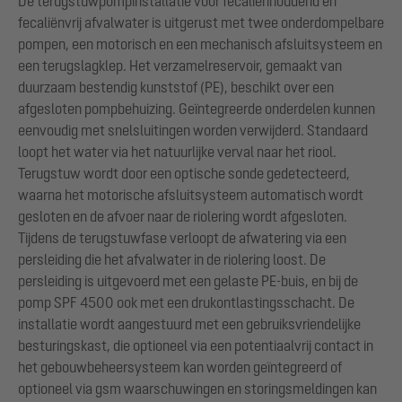
De terugstuwpompinstallatie voor fecaliënhoudend en
fecaliënvrij afvalwater is uitgerust met twee onderdompelbare
pompen, een motorisch en een mechanisch afsluitsysteem en
een terugslagklep. Het verzamelreservoir, gemaakt van
duurzaam bestendig kunststof (PE), beschikt over een
afgesloten pompbehuizing. Geïntegreerde onderdelen kunnen
eenvoudig met snelsluitingen worden verwijderd. Standaard
loopt het water via het natuurlijke verval naar het riool.
Terugstuw wordt door een optische sonde gedetecteerd,
waarna het motorische afsluitsysteem automatisch wordt
gesloten en de afvoer naar de riolering wordt afgesloten.
Tijdens de terugstuwfase verloopt de afwatering via een
persleiding die het afvalwater in de riolering loost. De
persleiding is uitgevoerd met een gelaste PE-buis, en bij de
pomp SPF 4500 ook met een drukontlastingsschacht. De
installatie wordt aangestuurd met een gebruiksvriendelijke
besturingskast, die optioneel via een potentiaalvrij contact in
het gebouwbeheersysteem kan worden geïntegreerd of
optioneel via gsm waarschuwingen en storingsmeldingen kan