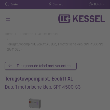
Zoeken
Contact
Dutch
Naar de hoofdinhoud gaan
You are here:
Home
Producten
Artikel details
Terugstuwpompinst. Ecolift XL Duo, 1 motorische klep, SPF 4500-S3
(8741025)
Terug naar de tabel met varianten
Terugstuwpompinst. Ecolift XL
Duo, 1 motorische klep, SPF 4500-S3