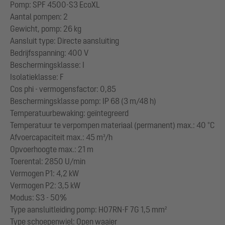
Pomp: SPF 4500-S3 EcoXL
Aantal pompen: 2
Gewicht, pomp: 26 kg
Aansluit type: Directe aansluiting
Bedrijfsspanning: 400 V
Beschermingsklasse: I
Isolatieklasse: F
Cos phi - vermogensfactor: 0,85
Beschermingsklasse pomp: IP 68 (3 m/48 h)
Temperatuurbewaking: geïntegreerd
Temperatuur te verpompen materiaal (permanent) max.: 40 °C
Afvoercapaciteit max.: 45 m³/h
Opvoerhoogte max.: 21 m
Toerental: 2850 U/min
Vermogen P1: 4,2 kW
Vermogen P2: 3,5 kW
Modus: S3 - 50%
Type aansluitleiding pomp: H07RN-F 7G 1,5 mm²
Type schoepenwiel: Open waaier