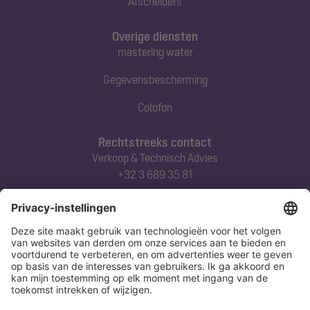
Afscheiders
Overige diensten
mastering water
Gegevensbescherming
Colofon
Rechtstreeks contact
Verkoop & Technisch Advies
+32 3 689 35 81
Abonneert u zich op onze nieuwsbrief
Nu aanmelden