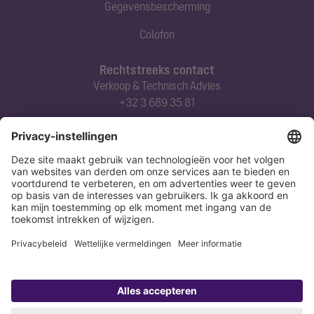
Gegevensbescherming
Colofon
Rechtstreeks contact
Verkoop & Technisch Advies
+32 3 689 35 81
Abonneert u zich op onze nieuwsbrief
Nu aanmelden
Verklaring
Colofon