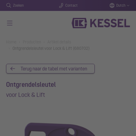
Zoeken
Contact
Dutch
Naar de hoofdinhoud gaan
You are here:
Home
Producten
Artikel details
Ontgrendelsleutel voor Lock & Lift (680702)
Terug naar de tabel met varianten
Ontgrendelsleutel
voor Lock & Lift