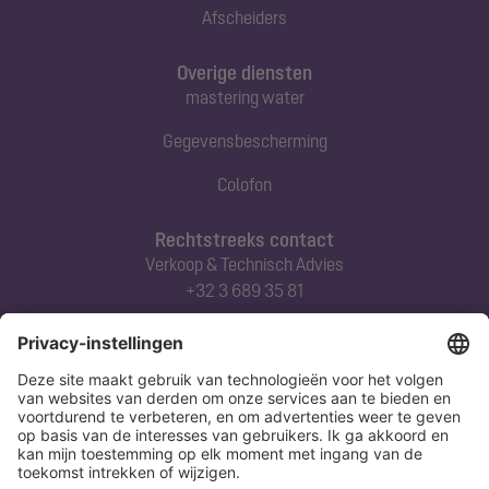
Afscheiders
Overige diensten
mastering water
Gegevensbescherming
Colofon
Rechtstreeks contact
Verkoop & Technisch Advies
+32 3 689 35 81
Abonneert u zich op onze nieuwsbrief
Nu aanmelden