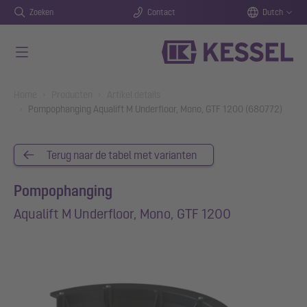
Zoeken
Contact
Dutch
Naar de hoofdinhoud gaan
You are here:
Home
Producten
Artikel details
Pompophanging Aqualift M Underfloor, Mono, GTF 1200 (680772)
Terug naar de tabel met varianten
Pompophanging
Aqualift M Underfloor, Mono, GTF 1200