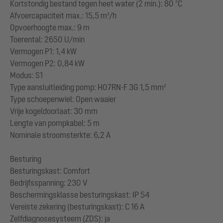
Kortstondig bestand tegen heet water (2 min.): 80 °C
Afvoercapaciteit max.: 15,5 m³/h
Opvoerhoogte max.: 9 m
Toerental: 2650 U/min
Vermogen P1: 1,4 kW
Vermogen P2: 0,84 kW
Modus: S1
Type aansluitleiding pomp: H07RN-F 3G 1,5 mm²
Type schoepenwiel: Open waaier
Vrije kogeldoorlaat: 30 mm
Lengte van pompkabel: 5 m
Nominale stroomsterkte: 6,2 A
Besturing
Besturingskast: Comfort
Bedrijfsspanning: 230 V
Beschermingsklasse besturingskast: IP 54
Vereiste zekering (besturingskast): C 16 A
Zelfdiagnosesysteem (ZDS): ja