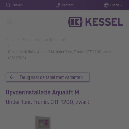
Zoeken
Contact
Dutch
Naar de hoofdinhoud gaan
You are here:
Home
Producten
Artikel details
Opvoerinstallatie Aqualift M Underfloor, Tronic, GTF 1200, zwart
(281250S)
Terug naar de tabel met varianten
Opvoerinstallatie Aqualift M
Underfloor, Tronic, GTF 1200, zwart