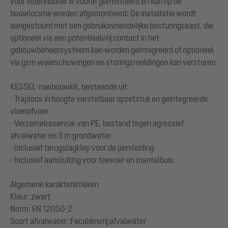
voor vloerinbouw is vooraf gemonteerd en kan op de
bouwlocatie worden afgemonteerd. De installatie wordt
aangestuurd met een gebruiksvriendelijke besturingskast, die
optioneel via een potentiaalvrij contact in het
gebouwbeheersysteem kan worden geïntegreerd of optioneel
via gsm waarschuwingen en storingsmeldingen kan versturen.
KESSEL-ruwbouwkit, bestaande uit:
- Traploos in hoogte verstelbaar opzetstuk en geïntegreerde
vloerafvoer
- Verzamelreservoir van PE, bestand tegen agressief
afvalwater en 3 m grondwater
- Inclusief terugslagklep voor de persleiding
- Inclusief aansluiting voor toevoer en mantelbuis
Algemene karakteristieken
Kleur: zwart
Norm: EN 12050-2
Soort afvalwater: Fecaliënvrij afvalwater