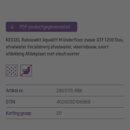
PDF productgegevensblad
KESSEL Rubouwkit Aqualift M Underfloor zwaar GTF 1200 Duo,
afvalwater Fecaliënvrij afvalwater, vloerinbouw, soort
afdekking Afdekplaat met sleufrooster
Artikel nr.
280511S-RBK
GTIN
4026092106969
Korting groep
20