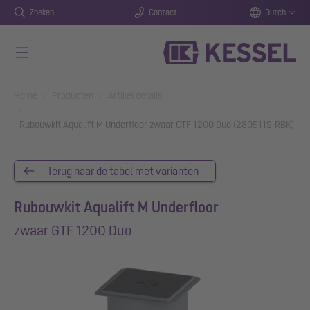
Zoeken
Contact
Dutch
Naar de hoofdinhoud gaan
You are here:
Home
Producten
Artikel details
Rubouwkit Aqualift M Underfloor zwaar GTF 1200 Duo (280511S-RBK)
Terug naar de tabel met varianten
Rubouwkit Aqualift M Underfloor
zwaar GTF 1200 Duo