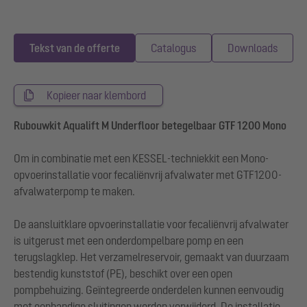
Tekst van de offerte
Catalogus
Downloads
Kopieer naar klembord
Rubouwkit Aqualift M Underfloor betegelbaar GTF 1200 Mono
Om in combinatie met een KESSEL-techniekkit een Mono-
opvoerinstallatie voor fecaliënvrij afvalwater met GTF1200-
afvalwaterpomp te maken.
De aansluitklare opvoerinstallatie voor fecaliënvrij afvalwater
is uitgerust met een onderdompelbare pomp en een
terugslagklep. Het verzamelreservoir, gemaakt van duurzaam
bestendig kunststof (PE), beschikt over een open
pompbehuizing. Geïntegreerde onderdelen kunnen eenvoudig
met eenhandige sluitingen worden verwijderd. De installatie