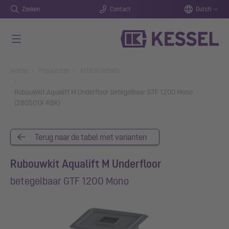
Zoeken
Contact
Dutch
Naar de hoofdinhoud gaan
You are here:
Home
Producten
Artikel details
Rubouwkit Aqualift M Underfloor betegelbaar GTF 1200 Mono
(280501X-RBK)
Terug naar de tabel met varianten
Rubouwkit Aqualift M Underfloor
betegelbaar GTF 1200 Mono