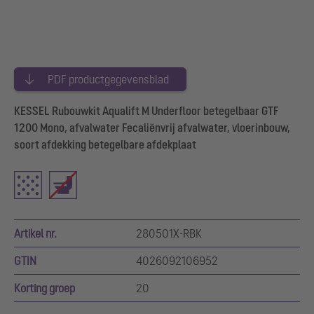
PDF productgegevensblad
KESSEL Rubouwkit Aqualift M Underfloor betegelbaar GTF
1200 Mono, afvalwater Fecaliënvrij afvalwater, vloerinbouw,
soort afdekking betegelbare afdekplaat
Artikel nr.
280501X-RBK
GTIN
4026092106952
Korting groep
20