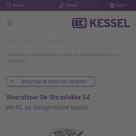
Zoeken
Contact
Dutch
Naar de hoofdinhoud gaan
You are here:
Home
Producten
Artikel details
Vloerafvoer De Ultravlakke 54 DN 40, bd, Designrooster Kessel
(44740.62)
Terug naar de tabel met varianten
Vloerafvoer De Ultravlakke 54
DN 40, bd, Designrooster Kessel