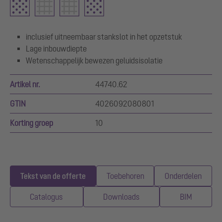
inclusief uitneembaar stankslot in het opzetstuk
Lage inbouwdiepte
Wetenschappelijk bewezen geluidsisolatie
Artikel nr.
44740.62
GTIN
4026092080801
Korting groep
10
Tekst van de offerte
Toebehoren
Onderdelen
Catalogus
Downloads
BIM