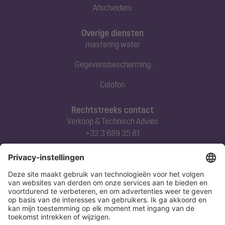
Afscheiders
Overige diensten
mastering water
Gegevensbescherming
Colofon
Rechtstreeks contact
Verkoop & Technisch Advies
+32 3 689 35 81
Abonneert u zich op onze nieuwsbrief
Nu aanmelden