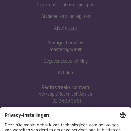
Opvoerinstallaties en pompen
Afvoeren en douchegoten
Afscheiders
Overige diensten
mastering water
Gegevensbescherming
Colofon
Rechtstreeks contact
Verkoop & Technisch Advies
+32 3 689 35 81
Abonneert u zich op onze nieuwsbrief