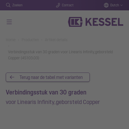
Zoeken
Contact
Dutch
Naar de hoofdinhoud gaan
You are here:
Home
Producten
Artikel details
Verbindingsstuk van 30 graden voor Linearis Infinity,geborsteld
Copper (45103.03)
Terug naar de tabel met varianten
Verbindingsstuk van 30 graden
voor Linearis Infinity,geborsteld Copper