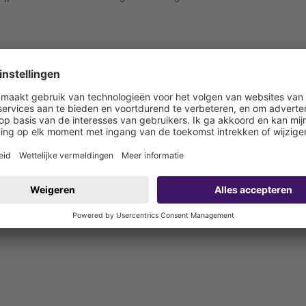
rde dichtingsmanchet (bd) volgens DIN 18534