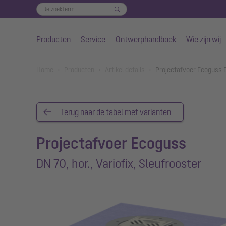
Producten
Service
Ontwerphandboek
Wie zijn wij
Naar de hoofdinhoud gaan
You are here:
Home
Producten
Artikel details
Projectafvoer Ecoguss DN
Terug naar de tabel met varianten
Projectafvoer Ecoguss
DN 70, hor., Variofix, Sleufrooster