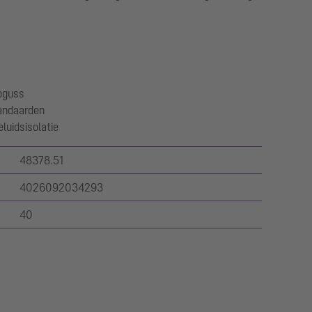
oguss
andaarden
luidsisolatie
48378.51
4026092034293
40