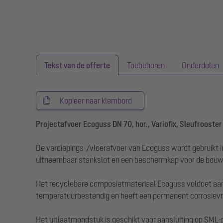
Tekst van de offerte
Toebehoren
Onderdelen
Kopieer naar klembord
Projectafvoer Ecoguss DN 70, hor., Variofix, Sleufrooster
De verdiepings-/vloerafvoer van Ecoguss wordt gebruikt i
uitneembaar stankslot en een beschermkap voor de bouw
Het recyclebare composietmateriaal Ecoguss voldoet aan 
temperatuurbestendig en heeft een permanent corrosievri
Het uitlaatmondstuk is geschikt voor aansluiting op SML-pi