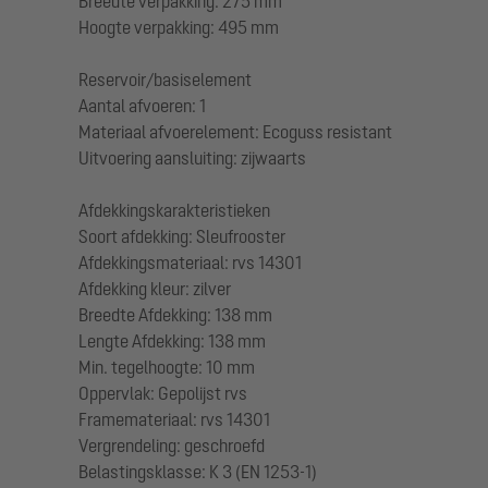
Breedte verpakking: 275 mm
Hoogte verpakking: 495 mm
Reservoir/basiselement
Aantal afvoeren: 1
Materiaal afvoerelement: Ecoguss resistant
Uitvoering aansluiting: zijwaarts
Afdekkingskarakteristieken
Soort afdekking: Sleufrooster
Afdekkingsmateriaal: rvs 14301
Afdekking kleur: zilver
Breedte Afdekking: 138 mm
Lengte Afdekking: 138 mm
Min. tegelhoogte: 10 mm
Oppervlak: Gepolijst rvs
Framemateriaal: rvs 14301
Vergrendeling: geschroefd
Belastingsklasse: K 3 (EN 1253-1)