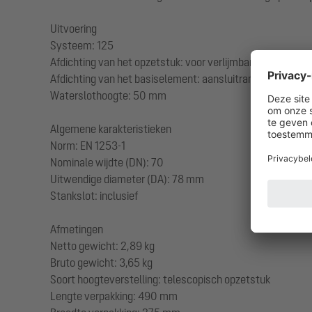
Uitvoering
Systeem: 125
Afdichting van het opzetstuk: voor verlijmbare bijgeleve
Afdichting van het basiselement: aansluitrand
Waterslothoogte: 50 mm
Algemene karakteristieken
Norm: EN 1253-1
Nominale wijdte (DN): 70
Uitwendige diameter (DA): 78 mm
Stankslot: inclusief
Afmetingen
Netto gewicht: 2,89 kg
Bruto gewicht: 3,65 kg
Soort hoogteverstelling: telescopisch opzetstuk
Lengte verpakking: 490 mm