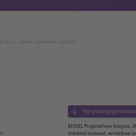
 70, hor., Variofix, Sleufrooster (48378.51)
PDF productgegevensblad
KESSEL Projectafvoer Ecoguss, DN 
stankslot inclusief, verstelbaar 