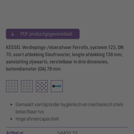
PDF productgegevensblad
KESSEL Verdiepings-/vloerafvoer Ferrofix, systeem 125, DN
70, soort afdekking Sleufrooster, lengte afdekking 138 mm,
aansluiting zijwaarts, verstelbaar in drie dimensies,
buitendiameter (DA) 78 mm
Gemaakt van bijzonder hygiënisch en mechanisch sterk
belastbaar rvs
Hoge afvoercapaciteit
Artikel nr.
54400.52