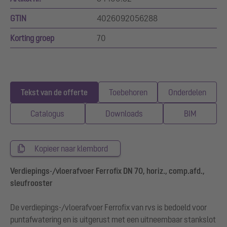
GTIN
4026092056288
Korting groep
70
Tekst van de offerte
Toebehoren
Onderdelen
Catalogus
Downloads
BIM
Kopieer naar klembord
Verdiepings-/vloerafvoer Ferrofix DN 70, horiz., comp.afd.,
sleufrooster
De verdiepings-/vloerafvoer Ferrofix van rvs is bedoeld voor
puntafwatering en is uitgerust met een uitneembaar stankslot