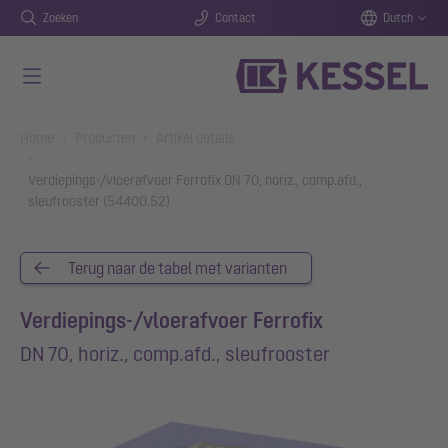
Zoeken
Contact
Dutch
Naar de hoofdinhoud gaan
You are here:
Home
Producten
Artikel details
Verdiepings-/vloerafvoer Ferrofix DN 70, horiz., comp.afd.,
sleufrooster (54400.52)
Terug naar de tabel met varianten
Verdiepings-/vloerafvoer Ferrofix
DN 70, horiz., comp.afd., sleufrooster