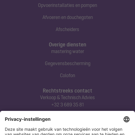
Opvoerinstallaties en pompen
Afvoeren en douchegoten
Afscheiders
Overige diensten
mastering water
Gegevensbescherming
Colofon
Rechtstreeks contact
Verkoop & Technisch Advies
+32 3 689 35 81
Abonneert u zich op onze nieuwsbrief