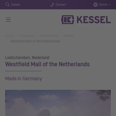
Zoeken
Contact
Dutch
Naar de hoofdinhoud gaan
You are here:
Home
Producten
Referenties
Details
Westfield Mall of the Netherlands
Leidschendam, Nederland
Westfield Mall of the Netherlands
Made in Germany