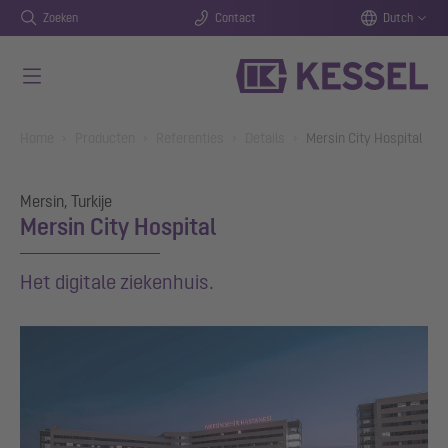
Zoeken
Contact
Dutch
Naar de hoofdinhoud gaan
You are here:
Home
Producten
Referenties
Details
Mersin City Hospital
Mersin, Turkije
Mersin City Hospital
Het digitale ziekenhuis.