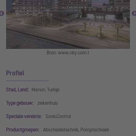
Bron: www.nky.com.t
on:
In
Profiel
Stad, Land:
Mersin, Turkije
Type gebouw:
ziekenhuis
Speciale vereiste:
SonicControl
Productgroepen:
Abscheidetechnik, Pomptechniek