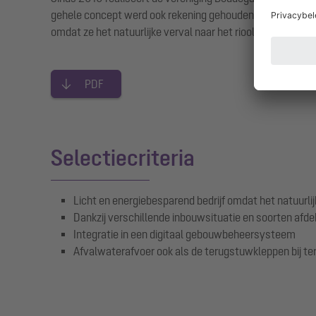
gehele concept werd ook rekening gehouden met de aangr
omdat ze het natuurlijke verval naar het riool gebruikt en 
PDF
Selectiecriteria
Licht en energiebesparend bedrijf omdat het natuurlij
Dankzij verschillende inbouwsituatie en soorten afd
Integratie in een digitaal gebouwbeheersysteem
Afvalwaterafvoer ook als de terugstuwkleppen bij te