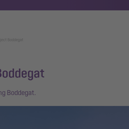
oject Boddegat
 Boddegat
ing Boddegat.