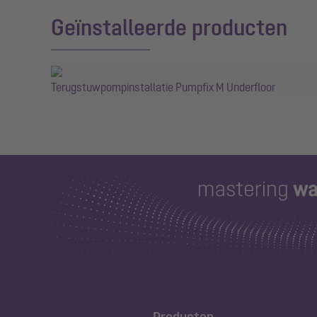
Geïnstalleerde producten
Terugstuwpompinstallatie Pumpfix M Underfloor
Producten