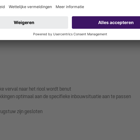
enzende natuur. De terugstuwpompinstallatie Pumpfix M ondersteunt 
alleen bij terugstuw pompt.
ke verval naar het riool wordt benut
ekkingen optimaal aan de specifieke inbouwsituatie aan te passen
rugstuw zijn gesloten