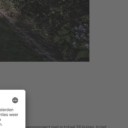
inswoning
 8500 m² een woonproject met in totaal 26 huizen. In het