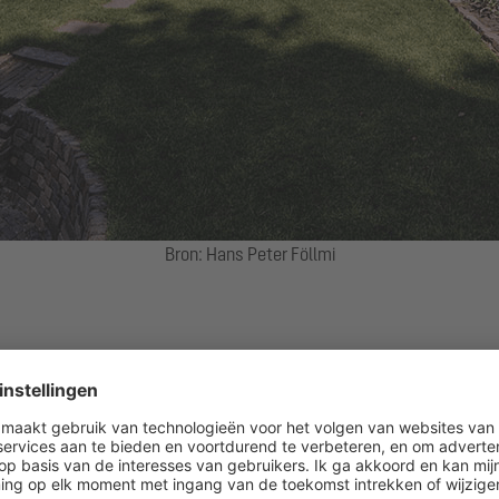
Bron: Hans Peter Föllmi
Type gebouw:
een- of tweegez
rzame woningen. In Ede (Gelderland) ontstond op een oppervlakte van