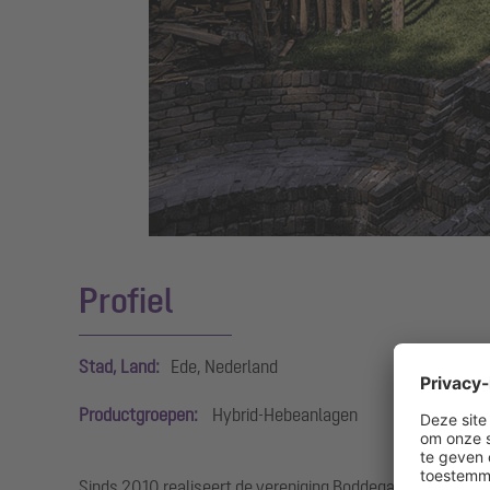
Profiel
Stad, Land:
Ede, Nederland
Productgroepen:
Hybrid-Hebeanlagen
Sinds 2010 realiseert de vereniging Boddegat sociaal duu