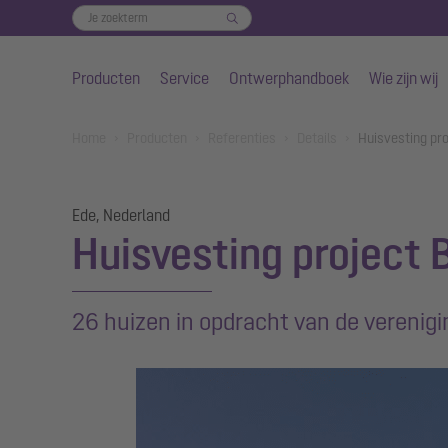
Producten
Service
Ontwerphandboek
Wie zijn wij
Naar de hoofdinhoud gaan
You are here:
Home
Producten
Referenties
Details
Huisvesting pr
Ede, Nederland
Huisvesting project
26 huizen in opdracht van de verenig