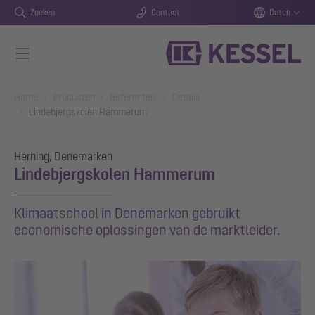
Zoeken
Contact
Dutch
Naar de hoofdinhoud gaan
You are here:
Home
Producten
Referenties
Details
Lindebjergskolen Hammerum
Herning, Denemarken
Lindebjergskolen Hammerum
Klimaatschool in Denemarken gebruikt
economische oplossingen van de marktleider.