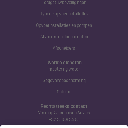
Terugstuwbeveiligingen
Hybride opvoerinstallaties
Opvoerinstallaties en pompen
Afvoeren en douchegoten
Afscheiders
Overige diensten
mastering water
Gegevensbescherming
Colofon
Rechtstreeks contact
Verkoop & Technisch Advies
+32 3 689 35 81