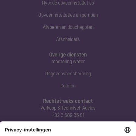
Hybride opvoerinstallaties
Opvoerinstallaties en pompen
Afvoeren en douchegoten
Afscheiders
Overige diensten
mastering water
Gegevensbescherming
Colofon
Rechtstreeks contact
Verkoop & Technisch Advies
+32 3 689 35 81