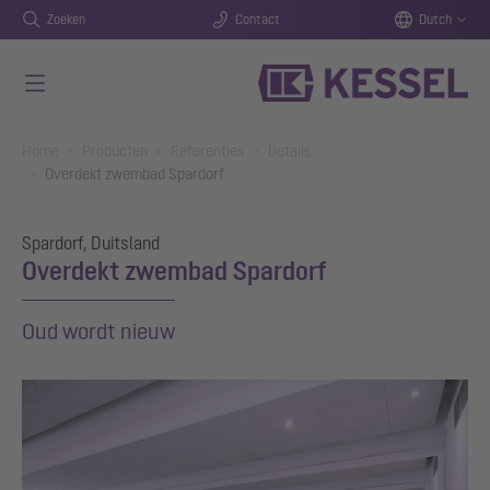
Zoeken
Contact
Dutch
Naar de hoofdinhoud gaan
You are here:
Home
Producten
Referenties
Details
Overdekt zwembad Spardorf
Spardorf, Duitsland
Overdekt zwembad Spardorf
Oud wordt nieuw