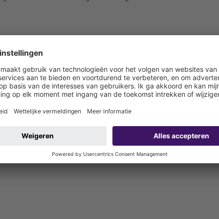
rde dichtingsmanchet (bd) volgens DIN 18534