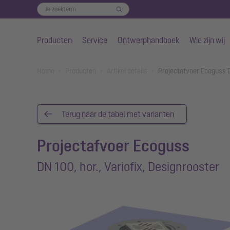
Producten
Service
Ontwerphandboek
Wie zijn wij
Naar de hoofdinhoud gaan
You are here:
Home
Producten
Artikel details
Projectafvoer Ecoguss DN
Terug naar de tabel met varianten
Projectafvoer Ecoguss
DN 100, hor., Variofix, Designrooster