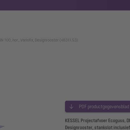
 100, hor., Variofix, Designrooster (48311.53)
PDF productgegevensblad
KESSEL Projectafvoer Ecoguss, DN 
Designrooster, stankslot inclusie