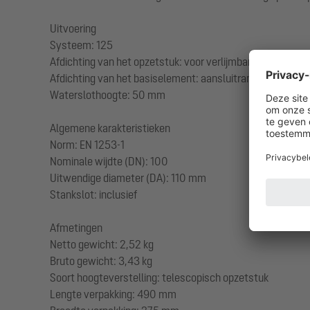
Uitvoering
Systeem: 125
Afdichting van het opzetstuk: voor verlijmbare bijgeleve
Afdichting van het basiselement: aansluitrand
Waterslothoogte: 50 mm
Algemene karakteristieken
Norm: EN 1253-1
Nominale wijdte (DN): 100
Uitwendige diameter (DA): 110 mm
Stankslot: inclusief
Afmetingen
Netto gewicht: 2,52 kg
Bruto gewicht: 3,43 kg
Soort hoogteverstelling: telescopisch opzetstuk
Lengte verpakking: 490 mm