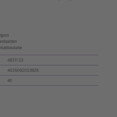
oguss
andaarden
luidsisolatie
48311.53
4026092053928
40