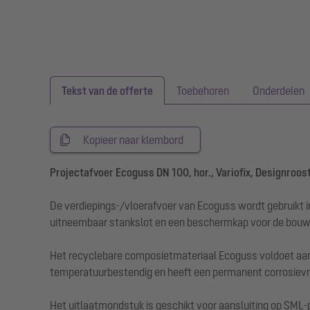
Tekst van de offerte
Toebehoren
Onderdelen
Kopieer naar klembord
Projectafvoer Ecoguss DN 100, hor., Variofix, Designroos
De verdiepings-/vloerafvoer van Ecoguss wordt gebruikt i
uitneembaar stankslot en een beschermkap voor de bouw
Het recyclebare composietmateriaal Ecoguss voldoet aan 
temperatuurbestendig en heeft een permanent corrosievri
Het uitlaatmondstuk is geschikt voor aansluiting op SML-pi