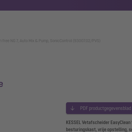
n free NG 7, Auto Mix & Pump, SonicControl (93007.02/PVS)
e
PDF productgegevensblad
KESSEL Vetafscheider EasyClean f
besturingskast, vrije opstelling,