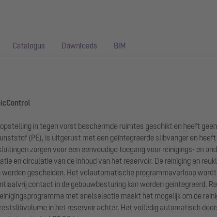
Catalogus
Downloads
BIM
nicControl
 opstelling in tegen vorst beschermde ruimtes geschikt en heeft geen
ststof (PE), is uitgerust met een geïntegreerde slibvanger en heef
sluitingen zorgen voor een eenvoudige toegang voor reinigings- en 
e en circulatie van de inhoud van het reservoir. De reiniging en reu
 kan worden gescheiden. Het volautomatische programmaverloop wordt 
ntiaalvrij contact in de gebouwbesturing kan worden geïntegreerd. Rei
 reinigingsprogramma met snelselectie maakt het mogelijk om de reini
r restslibvolume in het reservoir achter. Het volledig automatisch do