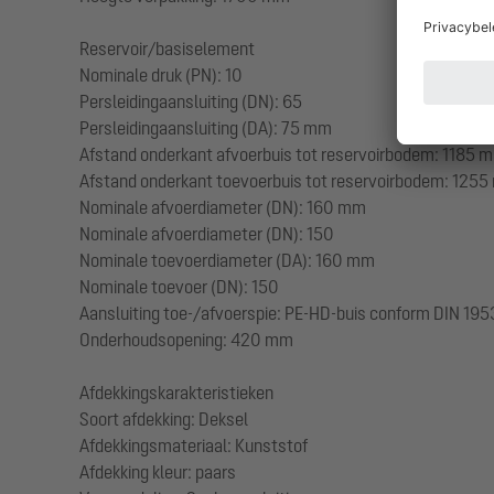
Reservoir/basiselement
Nominale druk (PN): 10
Persleidingaansluiting (DN): 65
Persleidingaansluiting (DA): 75 mm
Afstand onderkant afvoerbuis tot reservoirbodem: 1185 
Afstand onderkant toevoerbuis tot reservoirbodem: 125
Nominale afvoerdiameter (DN): 160 mm
Nominale afvoerdiameter (DN): 150
Nominale toevoerdiameter (DA): 160 mm
Nominale toevoer (DN): 150
Aansluiting toe-/afvoerspie: PE-HD-buis conform DIN 195
Onderhoudsopening: 420 mm
Afdekkingskarakteristieken
Soort afdekking: Deksel
Afdekkingsmateriaal: Kunststof
Afdekking kleur: paars