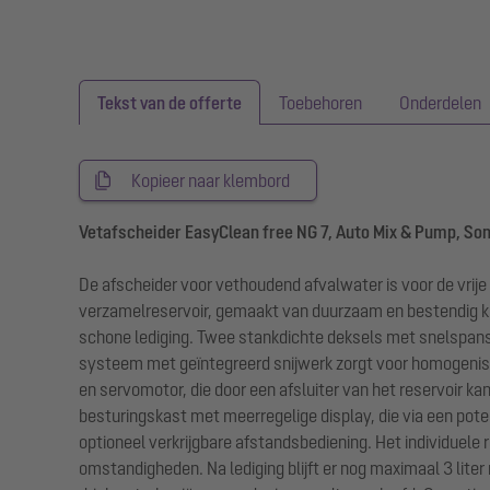
Tekst van de offerte
Toebehoren
Onderdelen
Kopieer naar klembord
Vetafscheider EasyClean free NG 7, Auto Mix & Pump, So
De afscheider voor vethoudend afvalwater is voor de vrije
verzamelreservoir, gemaakt van duurzaam en bestendig kun
schone lediging. Twee stankdichte deksels met snelspan
systeem met geïntegreerd snijwerk zorgt voor homogenisati
en servomotor, die door een afsluiter van het reservoir
besturingskast met meerregelige display, die via een pote
optioneel verkrijgbare afstandsbediening. Het individuele
omstandigheden. Na lediging blijft er nog maximaal 3 lite