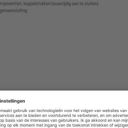
componenten, koppelstukken bouwzijdig aan te sluiten)
genaansluiting