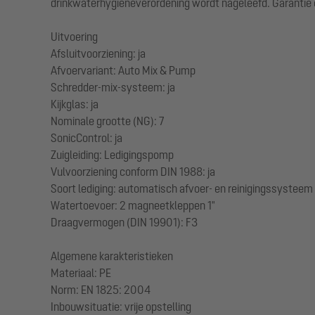
drinkwaterhygiëneverordening wordt nageleefd. Garantie o
Uitvoering
Afsluitvoorziening: ja
Afvoervariant: Auto Mix & Pump
Schredder-mix-systeem: ja
Kijkglas: ja
Nominale grootte (NG): 7
SonicControl: ja
Zuigleiding: Ledigingspomp
Vulvoorziening conform DIN 1988: ja
Soort lediging: automatisch afvoer- en reinigingssysteem
Watertoevoer: 2 magneetkleppen 1"
Draagvermogen (DIN 19901): F3
Algemene karakteristieken
Materiaal: PE
Norm: EN 1825: 2004
Inbouwsituatie: vrije opstelling