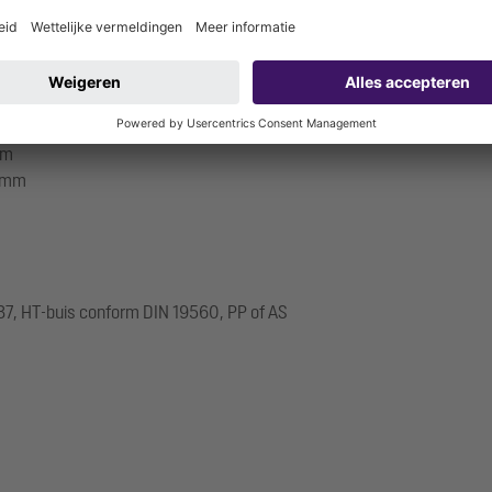
mm
5 mm
37, HT-buis conform DIN 19560, PP of AS