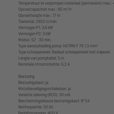
Temperatuur te verpompen materiaal (permanent) max.: 
Opvoercapaciteit max.: 60 m³/h
Opvoerhoogte max.: 17 m
Toerental: 2850 U/min
Vermogen P1: 3,6 kW
Vermogen P2: 3 kW
Modus: S2 - 30 min.
Type aansluitleiding pomp: H07RN-F 7G 1,5 mm²
Type schoepenwiel: Radiaal schoepenwiel met snijwerk
Lengte van pompkabel: 5 m
Nominale stroomsterkte: 6,2 A
Besturing
Besturingskast: ja
Motorbeveiligingsschakelaar: ja
Vereiste zekering (RCD): 30 mA
Beschermingsklasse besturingskast: IP 54
Netfrequentie: 50 Hz
Bedrijfsspanning: 400 V