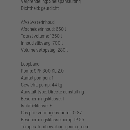
Vergrendeling: Snelspansluiting
Dichtheid: geurdicht
Afvalwaterinhoud
Afscheiderinhoud: 650 l
Totaal volume: 1350 l
Inhoud slibvang: 700 l
Volume vetopslag: 280 l
Loopband
Pomp: SPF 300 KE 2.0
Aantal pompen: 1
Gewicht, pomp: 44 kg
Aansluit type: Directe aansluiting
Beschermingsklasse: I
Isolatieklasse: F
Cos phi - vermogensfactor: 0,87
Beschermingsklasse pomp: IP 55
Temperatuurbewaking: geïntegreerd