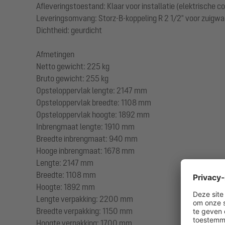
Afleveringstoestand: Klaar voor installatie (elektrische 
Leveringsomvang: Storz-B-koppeling R 2 1/2" voor zuigwa
Dichtheid: geurdicht
Afmetingen
Netto gewicht: 225 kg
Bruto gewicht: 255 kg
Opsteloppervlak lengte: 2147 mm
Opsteloppervlak breedte: 1108 mm
Opsteloppervlak hoogte: 1892 mm
Inbrengmaat lengte: 1910 mm
Breedte inbrengmaat: 940 mm
Hooge inbrengmaat: 1678 mm
Lengte: 2147 mm
Breedte: 1108 mm
Hoogte: 1892 mm
Lengte verpakking: 2200 mm
Breedte verpakking: 1150 mm
Hoogte verpakking: 1700 mm