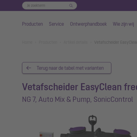
Producten
Service
Ontwerphandboek
Wie zijn wij
Naar de hoofdinhoud gaan
You are here:
Home
Producten
Artikel details
Vetafscheider EasyClea
Terug naar de tabel met varianten
Vetafscheider EasyClean fre
NG 7, Auto Mix & Pump, SonicControl