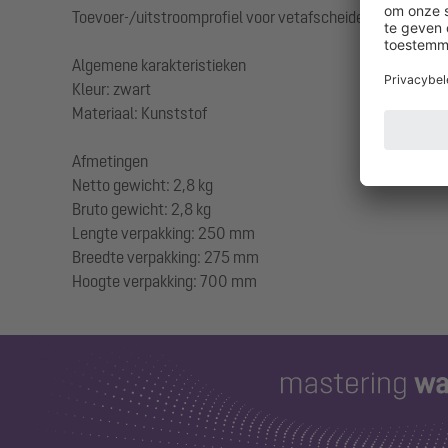
Toevoer-/uitstroomprofiel voor vetafscheiders NG 2 – 10
Algemene karakteristieken
Kleur: zwart
Materiaal: Kunststof
Afmetingen
Netto gewicht: 2,8 kg
Bruto gewicht: 2,8 kg
Lengte verpakking: 250 mm
Breedte verpakking: 275 mm