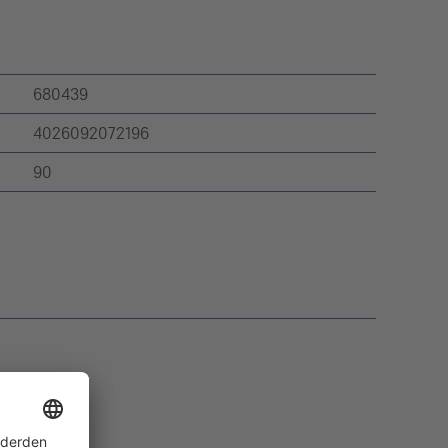
680439
4026092072196
90