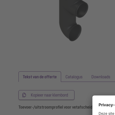
Tekst van de offerte
Catalogus
Downloads
Kopieer naar klembord
Toevoer-/uitstroomprofiel voor vetafscheiders NG 2 – 10