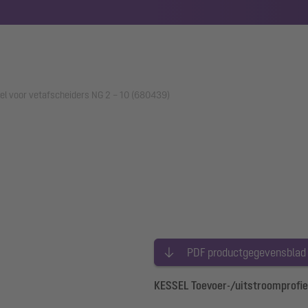
el voor vetafscheiders NG 2 – 10 (680439)
PDF productgegevensblad
KESSEL Toevoer-/uitstroomprofiel