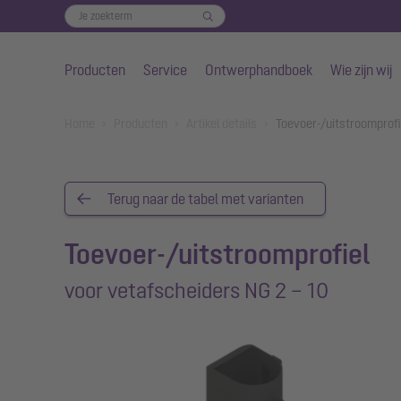
Producten
Service
Ontwerphandboek
Wie zijn wij
Naar de hoofdinhoud gaan
You are here:
Home
Producten
Artikel details
Toevoer-/uitstroomprofi
Terug naar de tabel met varianten
Toevoer-/uitstroomprofiel
voor vetafscheiders NG 2 – 10