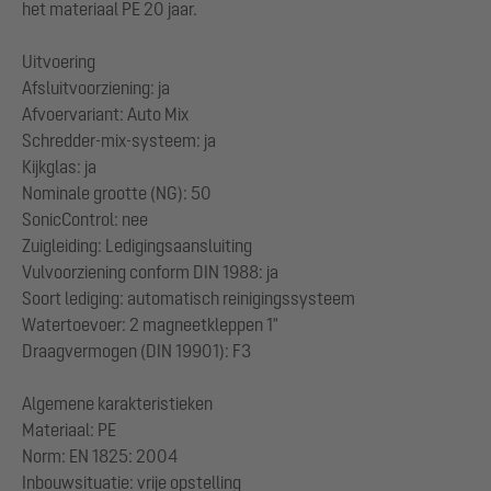
het materiaal PE 20 jaar.
Uitvoering
Afsluitvoorziening: ja
Afvoervariant: Auto Mix
Schredder-mix-systeem: ja
Kijkglas: ja
Nominale grootte (NG): 50
SonicControl: nee
Zuigleiding: Ledigingsaansluiting
Vulvoorziening conform DIN 1988: ja
Soort lediging: automatisch reinigingssysteem
Watertoevoer: 2 magneetkleppen 1"
Draagvermogen (DIN 19901): F3
Algemene karakteristieken
Materiaal: PE
Norm: EN 1825: 2004
Inbouwsituatie: vrije opstelling