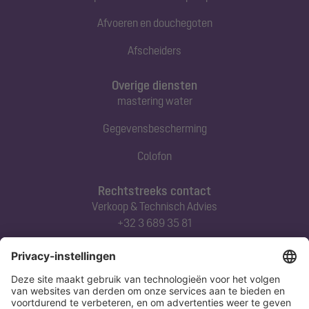
Afvoeren en douchegoten
Afscheiders
Overige diensten
mastering water
Gegevensbescherming
Colofon
Rechtstreeks contact
Verkoop & Technisch Advies
+32 3 689 35 81
Abonneert u zich op onze nieuwsbrief