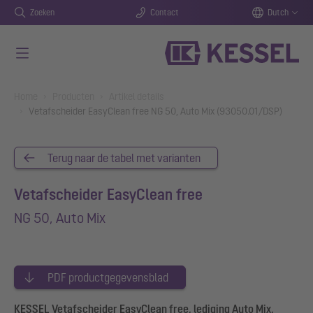
Zoeken
Contact
Dutch
Naar de hoofdinhoud gaan
You are here:
Home
Producten
Artikel details
Vetafscheider EasyClean free NG 50, Auto Mix (93050.01/DSP)
Terug naar de tabel met varianten
Vetafscheider EasyClean free
NG 50, Auto Mix
PDF productgegevensblad
KESSEL Vetafscheider EasyClean free, lediging Auto Mix,