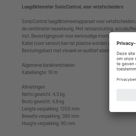
Laagdiktemeter SonicControl, voor vetafscheiders
SonicControl laagdiktemeetapparaat voor vetafscheiders v
de centimeter nauwkeurig. Met netaansluiting, accubuffer
Incl. Bevestigingsset voor eenvoudige montage op de inb
Kabel (voor sensor) kan ter plaatse worden verlengd tot 
Besturingskast met visueel en auditief alarm, elektronisc
Algemene karakteristieken
Kabellengte: 10 m
Afmetingen
Netto gewicht: 4,5 kg
Bruto gewicht: 4,8 kg
Lengte verpakking: 1200 mm
Breedte verpakking: 380 mm
Hoogte verpakking: 90 mm