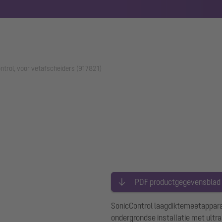
trol, voor vetafscheiders (917821)
PDF productgegevensblad
SonicControl laagdiktemeetapparaa
ondergrondse installatie met ultr