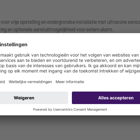
oor vrije opstelling en ondergrondse installatie met ultrasone senso
ing en optionele aansluitmogelijkheid voor extern alarm.
ouwlocatie en onderhoud.
60 m.
h bedrijfslogboek ontworpen voor 12 maanden, uitleesmogelijkheid voor