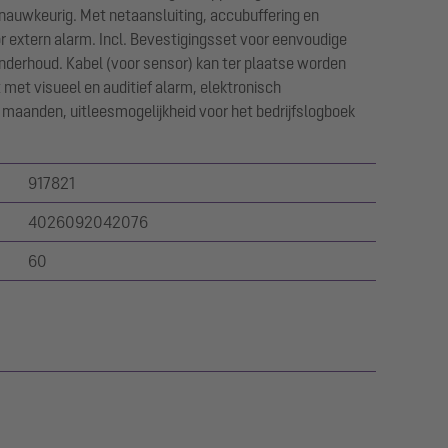
 nauwkeurig. Met netaansluiting, accubuffering en
r extern alarm. Incl. Bevestigingsset voor eenvoudige
derhoud. Kabel (voor sensor) kan ter plaatse worden
met visueel en auditief alarm, elektronisch
 maanden, uitleesmogelijkheid voor het bedrijfslogboek
917821
4026092042076
60