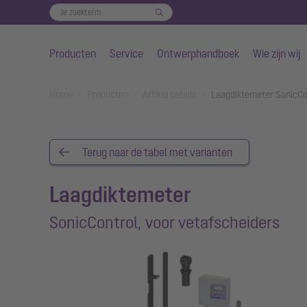
Producten
Service
Ontwerphandboek
Wie zijn wij
Naar de hoofdinhoud gaan
You are here:
Home
Producten
Artikel details
Laagdiktemeter SonicCon
Terug naar de tabel met varianten
Laagdiktemeter
SonicControl, voor vetafscheiders