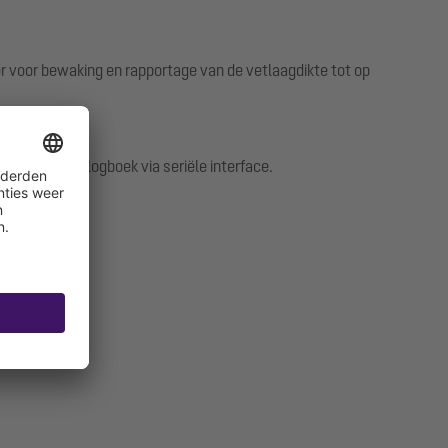
r voor bewaking en rapportage van de vetlaagdikte tot op
 het bedrijfslogboek via seriële interface.