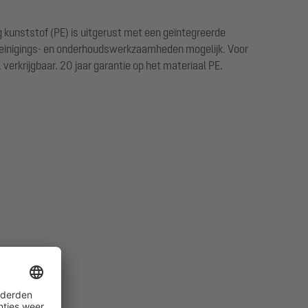
g kunststof (PE) is uitgerust met een geïntegreerde
reinigings- en onderhoudswerkzaamheden mogelijk. Voor
rkrijgbaar. 20 jaar garantie op het materiaal PE.