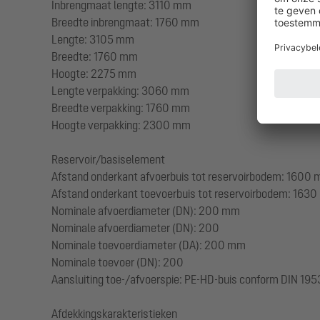
Inbrengmaat lengte: 3110 mm
Breedte inbrengmaat: 1760 mm
Lengte: 3105 mm
Breedte: 1760 mm
Hoogte: 2275 mm
Lengte verpakking: 3060 mm
Breedte verpakking: 1760 mm
Hoogte verpakking: 2300 mm
Reservoir/basiselement
Afstand onderkant afvoerbuis tot reservoirbodem: 1600
Afstand onderkant toevoerbuis tot reservoirbodem: 163
Nominale afvoerdiameter (DN): 200 mm
Nominale afvoerdiameter (DN): 200
Nominale toevoerdiameter (DA): 200 mm
Nominale toevoer (DN): 200
Aansluiting toe-/afvoerspie: PE-HD-buis conform DIN 19
Afdekkingskarakteristieken