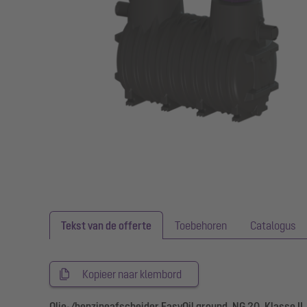
Tekst van de offerte
Toebehoren
Catalogus
Kopieer naar klembord
Olie-/benzineafscheider EasyOil ground, NG 20, Klasse II,