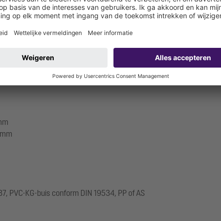
 mm
0 mm
537, PVC-KG-buis conform DIN 19534, PP of AS