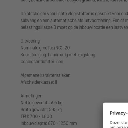
De afscheider voor lichte vloeistoffen is geschikt voor o
slibvang en een automatische afsluitvoorziening. Een o
belastingsklasse D moet op de inbouwlocatie een lastverd
Uitvoering
Nominale grootte (NG): 20
Soort lediging: handmatig met zuigslang
Coalescentiefilter: nee
Algemene karakteristieken
Afscheiderklasse: II
Afmetingen
Netto gewicht: 595 kg
Bruto gewicht: 595 kg
TEÜ: 700 - 1.800
Inbouwdiepte: 870 - 1250 mm