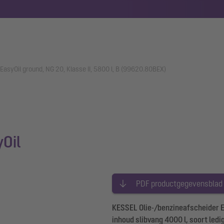
EasyOil ground, NG 20, Klasse II, 5800 l, B (99620.80BEX)
yOil
PDF productgegevensblad
KESSEL Olie-/benzineafscheider E
inhoud slibvang 4000 l, soort led