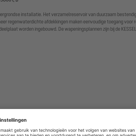
ndergrondse installatie. Het verzamelreservoir van duurzaam bestendi
f meer regenwaterdichte afdekkingen maken eenvoudige toegang voor 
eelplaat worden ingebouwd. De wapeningsplannen zijn bij de KESSEL ve