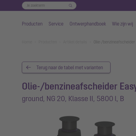
Producten
Service
Ontwerphandboek
Wie zijn wij
Naar de hoofdinhoud gaan
You are here:
Home
Producten
Artikel details
Olie-/benzineafscheider 
Terug naar de tabel met varianten
Olie-/benzineafscheider Eas
ground, NG 20, Klasse II, 5800 l, B