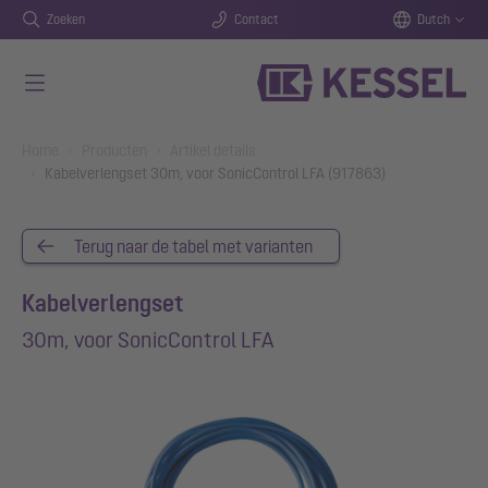
Zoeken
Contact
Dutch
Naar de hoofdinhoud gaan
You are here:
Home
Producten
Artikel details
Kabelverlengset 30m, voor SonicControl LFA (917863)
Terug naar de tabel met varianten
Kabelverlengset
30m, voor SonicControl LFA