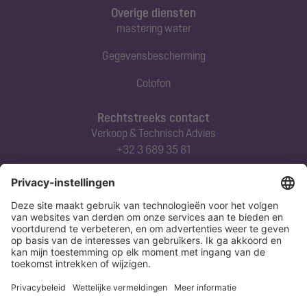
Overige diensten
mastering water
Gegevensbescherming
Colofon
Rechtstreeks contact
Verkoop & Technisch Advies
+32 3 689 35 81
Abonneert u zich op onze nieuwsbrief
Nu aanmelden