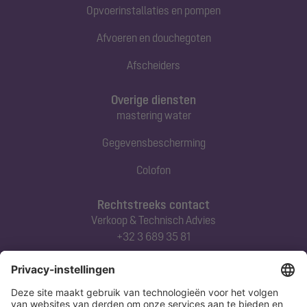
Opvoerinstallaties en pompen
Afvoeren en douchegoten
Afscheiders
Overige diensten
mastering water
Gegevensbescherming
Colofon
Rechtstreeks contact
Verkoop & Technisch Advies
+32 3 689 35 81
Abonneert u zich op onze nieuwsbrief