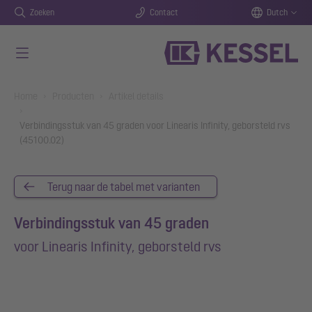
Zoeken
Contact
Dutch
Naar de hoofdinhoud gaan
You are here:
Home
Producten
Artikel details
Verbindingsstuk van 45 graden voor Linearis Infinity, geborsteld rvs
(45100.02)
Terug naar de tabel met varianten
Verbindingsstuk van 45 graden
voor Linearis Infinity, geborsteld rvs