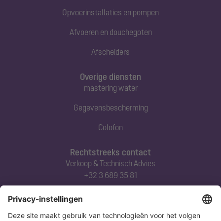
Opvoerinstallaties en pompen
Afvoeren en douchegoten
Afscheiders
Overige diensten
mastering water
Gegevensbescherming
Colofon
Rechtstreeks contact
Verkoop & Technisch Advies
+32 3 689 35 81
Abonneert u zich op onze nieuwsbrief