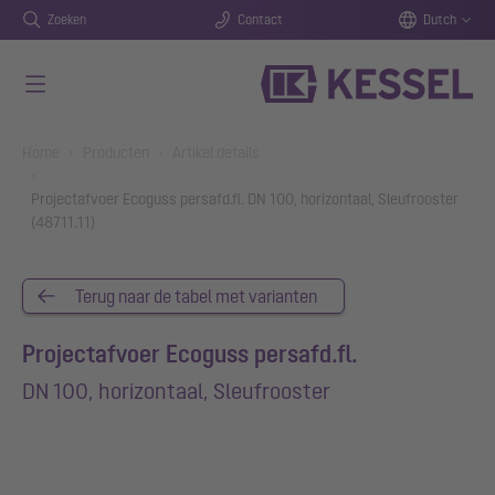
Zoeken
Contact
Dutch
Naar de hoofdinhoud gaan
You are here:
Home
Producten
Artikel details
Projectafvoer Ecoguss persafd.fl. DN 100, horizontaal, Sleufrooster
(48711.11)
Terug naar de tabel met varianten
Projectafvoer Ecoguss persafd.fl.
DN 100, horizontaal, Sleufrooster