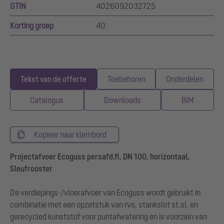
GTIN
4026092032725
Korting groep
40
Tekst van de offerte
Toebehoren
Onderdelen
Catalogus
Downloads
BIM
Kopieer naar klembord
Projectafvoer Ecoguss persafd.fl. DN 100, horizontaal,
Sleufrooster
De verdiepings-/vloerafvoer van Ecoguss wordt gebruikt in
combinatie met een opzetstuk van rvs, stankslot st.sl. en
gerecycled kunststof voor puntafwatering en is voorzien van